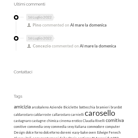
Ultimi commenti
16 Luglio 2022
Pino
commented on
Al mare la domenica
16 Luglio 2022
Concezio
commented on
Al mare la domenica
Contattaci
Tags
amicizia
arcobaleno
Aziende
Biciclette
bottecchia
bramieri
brardot
carosello
caldarostaro
caldarroste
callarostaro
carnielli
comitiva
castagnaro
castagne
chimica
cinema erotico
Claudia Rivelli
comitive
commedia sexy
commedia sexy italiana
commodore
computer
Design
dolce forno
dolceforno
doremi
easy-bake oven
Edwige Fenech