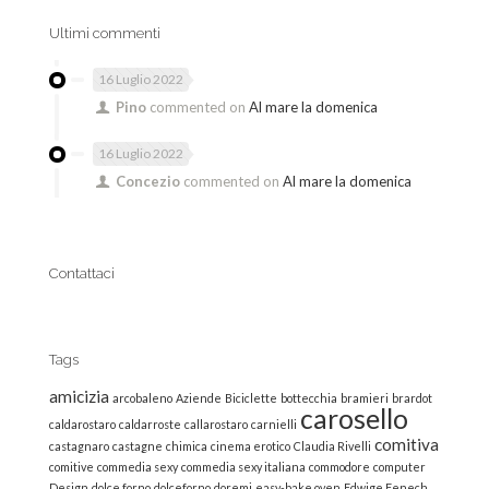
Ultimi commenti
16 Luglio 2022
Pino
commented on
Al mare la domenica
16 Luglio 2022
Concezio
commented on
Al mare la domenica
Contattaci
Tags
amicizia
arcobaleno
Aziende
Biciclette
bottecchia
bramieri
brardot
carosello
caldarostaro
caldarroste
callarostaro
carnielli
comitiva
castagnaro
castagne
chimica
cinema erotico
Claudia Rivelli
comitive
commedia sexy
commedia sexy italiana
commodore
computer
Design
dolce forno
dolceforno
doremi
easy-bake oven
Edwige Fenech