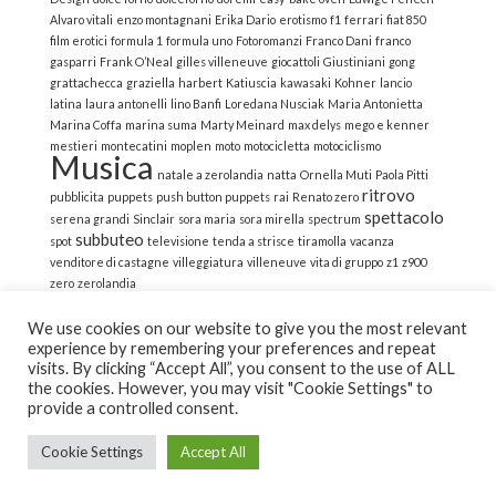
Alvaro vitali
enzo montagnani
Erika Dario
erotismo
f1
ferrari
fiat 850
film erotici
formula 1
formula uno
Fotoromanzi
Franco Dani
franco
gasparri
Frank O’Neal
gilles villeneuve
giocattoli
Giustiniani
gong
grattachecca
graziella
harbert
Katiuscia
kawasaki
Kohner
lancio
latina
laura antonelli
lino Banfi
Loredana Nusciak
Maria Antonietta
Marina Coffa
marina suma
Marty Meinard
max delys
mego e kenner
mestieri
montecatini
moplen
moto
motocicletta
motociclismo
Musica
natale a zerolandia
natta
Ornella Muti
Paola Pitti
ritrovo
pubblicita
puppets
push button puppets
rai
Renato zero
spettacolo
serena grandi
Sinclair
sora maria
sora mirella
spectrum
subbuteo
spot
televisione
tenda a strisce
tiramolla
vacanza
venditore di castagne
villeggiatura
villeneuve
vita di gruppo
z1
z900
zero
zerolandia
We use cookies on our website to give you the most relevant
experience by remembering your preferences and repeat
visits. By clicking “Accept All”, you consent to the use of ALL
the cookies. However, you may visit "Cookie Settings" to
© 2022 La Strana Nostalgia | All Rights Reserved | Powered
provide a controlled consent.
by Altemica
Cookie Settings
Accept All