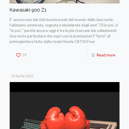
Kawasaki 900 Z1
E' ancora uno dei miti incontrastati del mondo delle due ruote,
l'abbiamo ammirata, sognata e desiderata dagli anni '70 in poi, si
"in poi.." perchè ancora oggi è tra le più ricercate dai collezionisti.
Una moto particolare che copri con le prestazioni il "furto" di
primogenitura fatto dalla rivale Honda CB750 Four
39
Read more
13 Aprile 2022