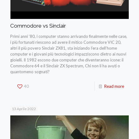
Commodore vs Sinclair
Primi anni ’80, i computer stanno arrivando finalmente nelle case,
i più fortunati riescono ad avere il mitico Commodore VIC 20,
altri il più povero Sinclair ZX81, sta iniziando l’era dell’home
computer e i giovani più tecnologici impazziscono dietro ai nuovi
gioielli. Il 1982 escono due computer che diventeranno icone: il
Commodore 64 e il Sinclair ZX Spectrum, Chi non li ha avuti o
quantomeno sognati?
40
Read more
13 Aprile 2022