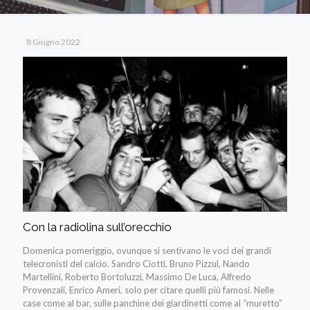
8 Giugno 2022
Con la radiolina sull’orecchio
Domenica pomeriggio, ovunque si sentivano le voci dei grandi
telecronisti del calcio. Sandro Ciotti, Bruno Pizzul, Nando
Martellini, Roberto Bortoluzzi, Massimo De Luca, Alfredo
Provenzali, Enrico Ameri, solo per citare quelli più famosi. Nelle
case come al bar, sulle panchine dei giardinetti come al “muretto”