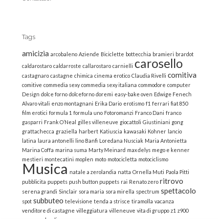
Tags
amicizia
arcobaleno
Aziende
Biciclette
bottecchia
bramieri
brardot
carosello
caldarostaro
caldarroste
callarostaro
carnielli
comitiva
castagnaro
castagne
chimica
cinema erotico
Claudia Rivelli
comitive
commedia sexy
commedia sexy italiana
commodore
computer
Design
dolce forno
dolceforno
doremi
easy-bake oven
Edwige Fenech
Alvaro vitali
enzo montagnani
Erika Dario
erotismo
f1
ferrari
fiat 850
film erotici
formula 1
formula uno
Fotoromanzi
Franco Dani
franco
gasparri
Frank O’Neal
gilles villeneuve
giocattoli
Giustiniani
gong
grattachecca
graziella
harbert
Katiuscia
kawasaki
Kohner
lancio
latina
laura antonelli
lino Banfi
Loredana Nusciak
Maria Antonietta
Marina Coffa
marina suma
Marty Meinard
max delys
mego e kenner
mestieri
montecatini
moplen
moto
motocicletta
motociclismo
Musica
natale a zerolandia
natta
Ornella Muti
Paola Pitti
ritrovo
pubblicita
puppets
push button puppets
rai
Renato zero
spettacolo
serena grandi
Sinclair
sora maria
sora mirella
spectrum
subbuteo
spot
televisione
tenda a strisce
tiramolla
vacanza
venditore di castagne
villeggiatura
villeneuve
vita di gruppo
z1
z900