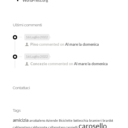
WordPress.org
Ultimi commenti
16 Luglio 2022
Pino
commented on
Al mare la domenica
16 Luglio 2022
Concezio
commented on
Al mare la domenica
Contattaci
Tags
amicizia
arcobaleno
Aziende
Biciclette
bottecchia
bramieri
brardot
carosello
caldarostaro
caldarroste
callarostaro
carnielli