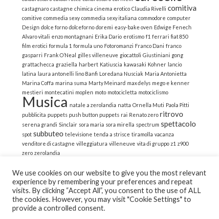
comitiva
castagnaro
castagne
chimica
cinema erotico
Claudia Rivelli
comitive
commedia sexy
commedia sexy italiana
commodore
computer
Design
dolce forno
dolceforno
doremi
easy-bake oven
Edwige Fenech
Alvaro vitali
enzo montagnani
Erika Dario
erotismo
f1
ferrari
fiat 850
film erotici
formula 1
formula uno
Fotoromanzi
Franco Dani
franco
gasparri
Frank O’Neal
gilles villeneuve
giocattoli
Giustiniani
gong
grattachecca
graziella
harbert
Katiuscia
kawasaki
Kohner
lancio
latina
laura antonelli
lino Banfi
Loredana Nusciak
Maria Antonietta
Marina Coffa
marina suma
Marty Meinard
max delys
mego e kenner
mestieri
montecatini
moplen
moto
motocicletta
motociclismo
Musica
natale a zerolandia
natta
Ornella Muti
Paola Pitti
ritrovo
pubblicita
puppets
push button puppets
rai
Renato zero
spettacolo
serena grandi
Sinclair
sora maria
sora mirella
spectrum
subbuteo
spot
televisione
tenda a strisce
tiramolla
vacanza
venditore di castagne
villeggiatura
villeneuve
vita di gruppo
z1
z900
zero
zerolandia
We use cookies on our website to give you the most relevant
experience by remembering your preferences and repeat
visits. By clicking “Accept All”, you consent to the use of ALL
the cookies. However, you may visit "Cookie Settings" to
© 2022 La Strana Nostalgia | All Rights Reserved | Powered
provide a controlled consent.
by Altemica