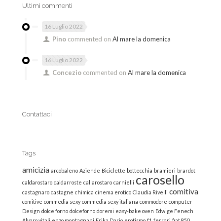
Ultimi commenti
16 Luglio 2022
Pino
commented on
Al mare la domenica
16 Luglio 2022
Concezio
commented on
Al mare la domenica
Contattaci
Tags
amicizia
arcobaleno
Aziende
Biciclette
bottecchia
bramieri
brardot
carosello
caldarostaro
caldarroste
callarostaro
carnielli
comitiva
castagnaro
castagne
chimica
cinema erotico
Claudia Rivelli
comitive
commedia sexy
commedia sexy italiana
commodore
computer
Design
dolce forno
dolceforno
doremi
easy-bake oven
Edwige Fenech
Alvaro vitali
enzo montagnani
Erika Dario
erotismo
f1
ferrari
fiat 850