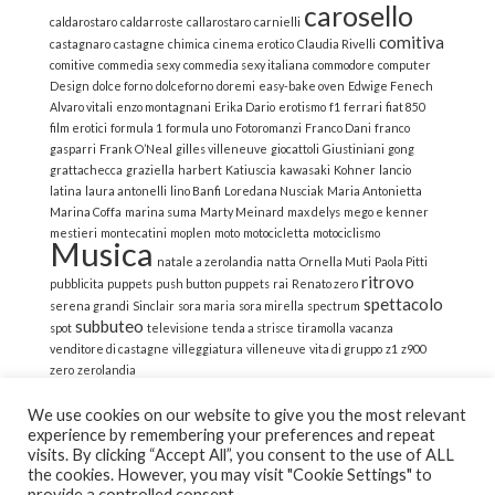
carosello
caldarostaro
caldarroste
callarostaro
carnielli
comitiva
castagnaro
castagne
chimica
cinema erotico
Claudia Rivelli
comitive
commedia sexy
commedia sexy italiana
commodore
computer
Design
dolce forno
dolceforno
doremi
easy-bake oven
Edwige Fenech
Alvaro vitali
enzo montagnani
Erika Dario
erotismo
f1
ferrari
fiat 850
film erotici
formula 1
formula uno
Fotoromanzi
Franco Dani
franco
gasparri
Frank O’Neal
gilles villeneuve
giocattoli
Giustiniani
gong
grattachecca
graziella
harbert
Katiuscia
kawasaki
Kohner
lancio
latina
laura antonelli
lino Banfi
Loredana Nusciak
Maria Antonietta
Marina Coffa
marina suma
Marty Meinard
max delys
mego e kenner
mestieri
montecatini
moplen
moto
motocicletta
motociclismo
Musica
natale a zerolandia
natta
Ornella Muti
Paola Pitti
ritrovo
pubblicita
puppets
push button puppets
rai
Renato zero
spettacolo
serena grandi
Sinclair
sora maria
sora mirella
spectrum
subbuteo
spot
televisione
tenda a strisce
tiramolla
vacanza
venditore di castagne
villeggiatura
villeneuve
vita di gruppo
z1
z900
zero
zerolandia
We use cookies on our website to give you the most relevant
experience by remembering your preferences and repeat
visits. By clicking “Accept All”, you consent to the use of ALL
the cookies. However, you may visit "Cookie Settings" to
© 2022 La Strana Nostalgia | All Rights Reserved | Powered
provide a controlled consent.