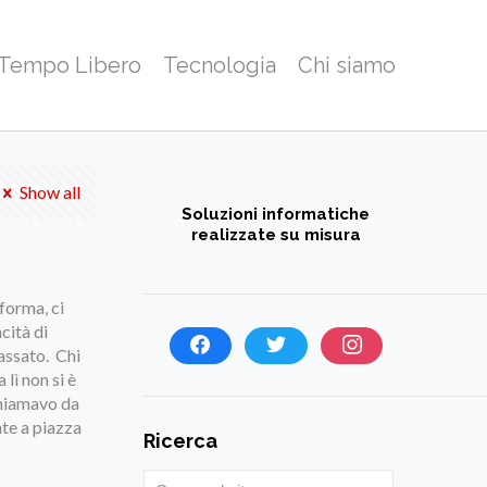
 Tempo Libero
Tecnologia
Chi siamo
Show all
Soluzioni informatiche
realizzate su misura
forma, ci
cità di
assato. Chi
 lì non si è
chiamavo da
nte a piazza
Ricerca