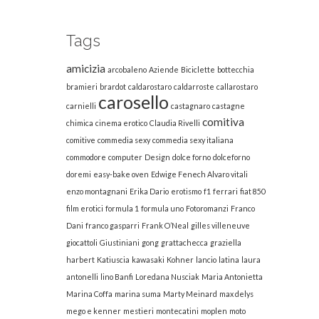
Tags
amicizia
arcobaleno
Aziende
Biciclette
bottecchia
bramieri
brardot
caldarostaro
caldarroste
callarostaro
carosello
carnielli
castagnaro
castagne
comitiva
chimica
cinema erotico
Claudia Rivelli
comitive
commedia sexy
commedia sexy italiana
commodore
computer
Design
dolce forno
dolceforno
doremi
easy-bake oven
Edwige Fenech Alvaro vitali
enzo montagnani
Erika Dario
erotismo
f1
ferrari
fiat 850
film erotici
formula 1
formula uno
Fotoromanzi
Franco
Dani
franco gasparri
Frank O’Neal
gilles villeneuve
giocattoli
Giustiniani
gong
grattachecca
graziella
harbert
Katiuscia
kawasaki
Kohner
lancio
latina
laura
antonelli
lino Banfi
Loredana Nusciak
Maria Antonietta
Marina Coffa
marina suma
Marty Meinard
max delys
mego e kenner
mestieri
montecatini
moplen
moto