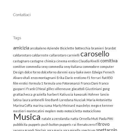
Contattaci
Tags
amicizia
arcobaleno
Aziende
Biciclette
bottecchia
bramieri
brardot
carosello
caldarostaro
caldarroste
callarostaro
carnielli
comitiva
castagnaro
castagne
chimica
cinema erotico
Claudia Rivelli
comitive
commedia sexy
commedia sexy italiana
commodore
computer
Design
dolce forno
dolceforno
doremi
easy-bake oven
Edwige Fenech
Alvaro vitali
enzo montagnani
Erika Dario
erotismo
f1
ferrari
fiat 850
film erotici
formula 1
formula uno
Fotoromanzi
Franco Dani
franco
gasparri
Frank O’Neal
gilles villeneuve
giocattoli
Giustiniani
gong
grattachecca
graziella
harbert
Katiuscia
kawasaki
Kohner
lancio
latina
laura antonelli
lino Banfi
Loredana Nusciak
Maria Antonietta
Marina Coffa
marina suma
Marty Meinard
max delys
mego e kenner
mestieri
montecatini
moplen
moto
motocicletta
motociclismo
Musica
natale a zerolandia
natta
Ornella Muti
Paola Pitti
ritrovo
pubblicita
puppets
push button puppets
rai
Renato zero
spettacolo
serena grandi
Sinclair
sora maria
sora mirella
spectrum