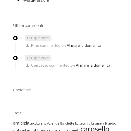
WordPress.org
Ultimi commenti
16 Luglio 2022
Pino
commented on
Al mare la domenica
16 Luglio 2022
Concezio
commented on
Al mare la domenica
Contattaci
Tags
amicizia
arcobaleno
Aziende
Biciclette
bottecchia
bramieri
brardot
carosello
caldarostaro
caldarroste
callarostaro
carnielli