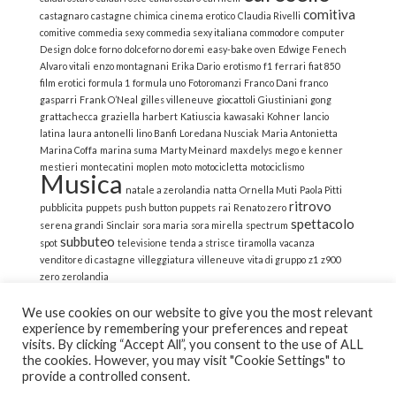
comitiva
castagnaro
castagne
chimica
cinema erotico
Claudia Rivelli
comitive
commedia sexy
commedia sexy italiana
commodore
computer
Design
dolce forno
dolceforno
doremi
easy-bake oven
Edwige Fenech
Alvaro vitali
enzo montagnani
Erika Dario
erotismo
f1
ferrari
fiat 850
film erotici
formula 1
formula uno
Fotoromanzi
Franco Dani
franco
gasparri
Frank O’Neal
gilles villeneuve
giocattoli
Giustiniani
gong
grattachecca
graziella
harbert
Katiuscia
kawasaki
Kohner
lancio
latina
laura antonelli
lino Banfi
Loredana Nusciak
Maria Antonietta
Marina Coffa
marina suma
Marty Meinard
max delys
mego e kenner
mestieri
montecatini
moplen
moto
motocicletta
motociclismo
Musica
natale a zerolandia
natta
Ornella Muti
Paola Pitti
ritrovo
pubblicita
puppets
push button puppets
rai
Renato zero
spettacolo
serena grandi
Sinclair
sora maria
sora mirella
spectrum
subbuteo
spot
televisione
tenda a strisce
tiramolla
vacanza
venditore di castagne
villeggiatura
villeneuve
vita di gruppo
z1
z900
zero
zerolandia
We use cookies on our website to give you the most relevant
experience by remembering your preferences and repeat
visits. By clicking “Accept All”, you consent to the use of ALL
the cookies. However, you may visit "Cookie Settings" to
© 2022 La Strana Nostalgia | All Rights Reserved | Powered
provide a controlled consent.
by Altemica