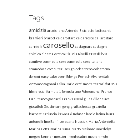
Tags
amicizia
arcobaleno
Aziende
Biciclette
bottecchia
bramieri
brardot
caldarostaro
caldarroste
callarostaro
carosello
carnielli
castagnaro
castagne
comitiva
chimica
cinema erotico
Claudia Rivelli
comitive
commedia sexy
commedia sexy italiana
commodore
computer
Design
dolce forno
dolceforno
doremi
easy-bake oven
Edwige Fenech Alvaro vitali
enzo montagnani
Erika Dario
erotismo
f1
ferrari
fiat 850
film erotici
formula 1
formula uno
Fotoromanzi
Franco
Dani
franco gasparri
Frank O’Neal
gilles villeneuve
giocattoli
Giustiniani
gong
grattachecca
graziella
harbert
Katiuscia
kawasaki
Kohner
lancio
latina
laura
antonelli
lino Banfi
Loredana Nusciak
Maria Antonietta
Marina Coffa
marina suma
Marty Meinard
max delys
mego e kenner
mestieri
montecatini
moplen
moto