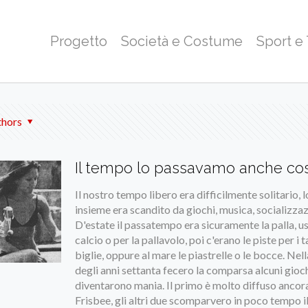
Progetto
Società e Costume
Sport e
thors
Il tempo lo passavamo anche cos
Il nostro tempo libero era difficilmente solitario, l
insieme era scandito da giochi, musica, socializzaz
D'estate il passatempo era sicuramente la palla, us
calcio o per la pallavolo, poi c'erano le piste per i t
biglie, oppure al mare le piastrelle o le bocce. Ne
degli anni settanta fecero la comparsa alcuni gioc
diventarono mania. Il primo è molto diffuso ancora 
Frisbee, gli altri due scomparvero in poco tempo il