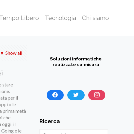
 Tempo Libero
Tecnologia
Chi siamo
Show all
Soluzioni informatiche
realizzate su misura
ì
o stare
ione.
ata per il
appi o le
lla prima metà
hi che
Ricerca
oggi, il
 Going e le