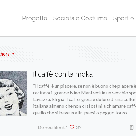
Progetto
Società e Costume
Sport e
thors
Il caffè con la moka
“Il caffè è un piacere, se non è buono che piacere è
recitava il grande Nino Manfredi in un vecchio spo
Lavazza. Eh già il caffè, gioia e dolore di una cultu
italiana almeno che non ci si ostini a chiamare caf
quello che si beve in altri paesi o peggio l’orzo.
Do you like it?
39