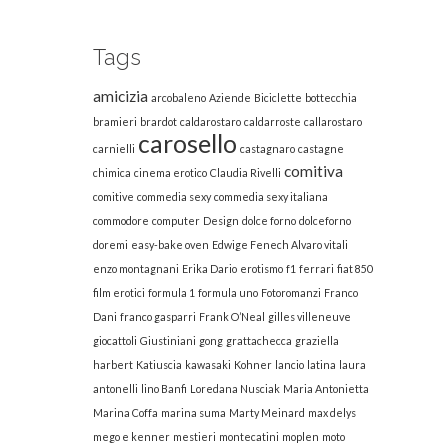
Tags
amicizia
arcobaleno
Aziende
Biciclette
bottecchia
bramieri
brardot
caldarostaro
caldarroste
callarostaro
carosello
carnielli
castagnaro
castagne
comitiva
chimica
cinema erotico
Claudia Rivelli
comitive
commedia sexy
commedia sexy italiana
commodore
computer
Design
dolce forno
dolceforno
doremi
easy-bake oven
Edwige Fenech Alvaro vitali
enzo montagnani
Erika Dario
erotismo
f1
ferrari
fiat 850
film erotici
formula 1
formula uno
Fotoromanzi
Franco
Dani
franco gasparri
Frank O’Neal
gilles villeneuve
giocattoli
Giustiniani
gong
grattachecca
graziella
harbert
Katiuscia
kawasaki
Kohner
lancio
latina
laura
antonelli
lino Banfi
Loredana Nusciak
Maria Antonietta
Marina Coffa
marina suma
Marty Meinard
max delys
mego e kenner
mestieri
montecatini
moplen
moto