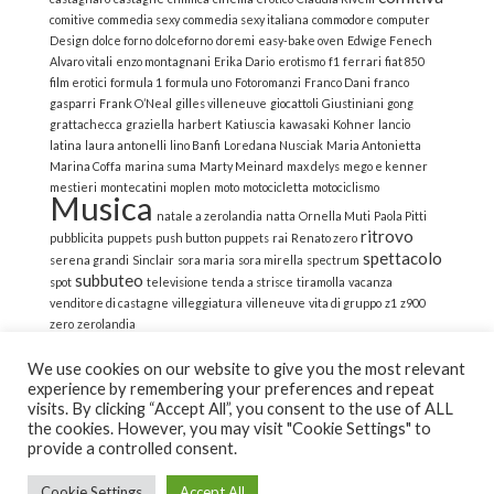
comitive
commedia sexy
commedia sexy italiana
commodore
computer
Design
dolce forno
dolceforno
doremi
easy-bake oven
Edwige Fenech
Alvaro vitali
enzo montagnani
Erika Dario
erotismo
f1
ferrari
fiat 850
film erotici
formula 1
formula uno
Fotoromanzi
Franco Dani
franco
gasparri
Frank O’Neal
gilles villeneuve
giocattoli
Giustiniani
gong
grattachecca
graziella
harbert
Katiuscia
kawasaki
Kohner
lancio
latina
laura antonelli
lino Banfi
Loredana Nusciak
Maria Antonietta
Marina Coffa
marina suma
Marty Meinard
max delys
mego e kenner
mestieri
montecatini
moplen
moto
motocicletta
motociclismo
Musica
natale a zerolandia
natta
Ornella Muti
Paola Pitti
ritrovo
pubblicita
puppets
push button puppets
rai
Renato zero
spettacolo
serena grandi
Sinclair
sora maria
sora mirella
spectrum
subbuteo
spot
televisione
tenda a strisce
tiramolla
vacanza
venditore di castagne
villeggiatura
villeneuve
vita di gruppo
z1
z900
zero
zerolandia
We use cookies on our website to give you the most relevant
experience by remembering your preferences and repeat
visits. By clicking “Accept All”, you consent to the use of ALL
the cookies. However, you may visit "Cookie Settings" to
© 2022 La Strana Nostalgia | All Rights Reserved | Powered
provide a controlled consent.
by Altemica
Cookie Settings
Accept All