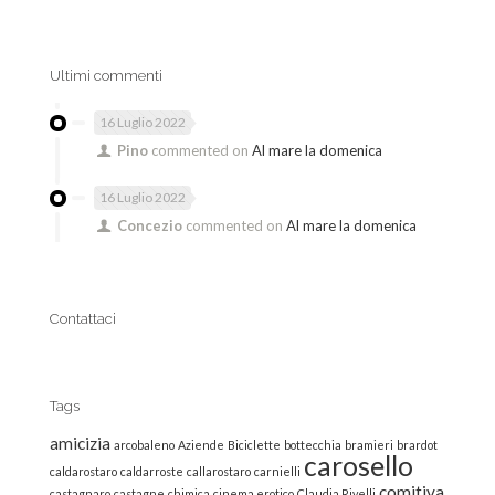
Ultimi commenti
16 Luglio 2022
Pino
commented on
Al mare la domenica
16 Luglio 2022
Concezio
commented on
Al mare la domenica
Contattaci
Tags
amicizia
arcobaleno
Aziende
Biciclette
bottecchia
bramieri
brardot
carosello
caldarostaro
caldarroste
callarostaro
carnielli
comitiva
castagnaro
castagne
chimica
cinema erotico
Claudia Rivelli