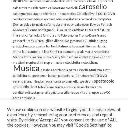
amicizia
arcobaleno
Aziende
Biciclette
bottecchia
bramieri
brardot
carosello
caldarostaro
caldarroste
callarostaro
carnielli
comitiva
castagnaro
castagne
chimica
cinema erotico
Claudia Rivelli
comitive
commedia sexy
commedia sexy italiana
commodore
computer
Design
dolce forno
dolceforno
doremi
easy-bake oven
Edwige Fenech
Alvaro vitali
enzo montagnani
Erika Dario
erotismo
f1
ferrari
fiat 850
film erotici
formula 1
formula uno
Fotoromanzi
Franco Dani
franco
gasparri
Frank O’Neal
gilles villeneuve
giocattoli
Giustiniani
gong
grattachecca
graziella
harbert
Katiuscia
kawasaki
Kohner
lancio
latina
laura antonelli
lino Banfi
Loredana Nusciak
Maria Antonietta
Marina Coffa
marina suma
Marty Meinard
max delys
mego e kenner
mestieri
montecatini
moplen
moto
motocicletta
motociclismo
Musica
natale a zerolandia
natta
Ornella Muti
Paola Pitti
ritrovo
pubblicita
puppets
push button puppets
rai
Renato zero
spettacolo
serena grandi
Sinclair
sora maria
sora mirella
spectrum
subbuteo
spot
televisione
tenda a strisce
tiramolla
vacanza
venditore di castagne
villeggiatura
villeneuve
vita di gruppo
z1
z900
zero
zerolandia
We use cookies on our website to give you the most relevant
experience by remembering your preferences and repeat
visits. By clicking “Accept All”, you consent to the use of ALL
the cookies. However, you may visit "Cookie Settings" to