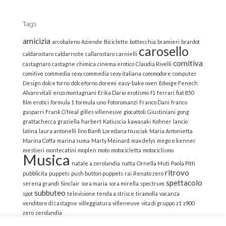
Tags
amicizia
arcobaleno
Aziende
Biciclette
bottecchia
bramieri
brardot
carosello
caldarostaro
caldarroste
callarostaro
carnielli
comitiva
castagnaro
castagne
chimica
cinema erotico
Claudia Rivelli
comitive
commedia sexy
commedia sexy italiana
commodore
computer
Design
dolce forno
dolceforno
doremi
easy-bake oven
Edwige Fenech
Alvaro vitali
enzo montagnani
Erika Dario
erotismo
f1
ferrari
fiat 850
film erotici
formula 1
formula uno
Fotoromanzi
Franco Dani
franco
gasparri
Frank O’Neal
gilles villeneuve
giocattoli
Giustiniani
gong
grattachecca
graziella
harbert
Katiuscia
kawasaki
Kohner
lancio
latina
laura antonelli
lino Banfi
Loredana Nusciak
Maria Antonietta
Marina Coffa
marina suma
Marty Meinard
max delys
mego e kenner
mestieri
montecatini
moplen
moto
motocicletta
motociclismo
Musica
natale a zerolandia
natta
Ornella Muti
Paola Pitti
ritrovo
pubblicita
puppets
push button puppets
rai
Renato zero
spettacolo
serena grandi
Sinclair
sora maria
sora mirella
spectrum
subbuteo
spot
televisione
tenda a strisce
tiramolla
vacanza
venditore di castagne
villeggiatura
villeneuve
vita di gruppo
z1
z900
zero
zerolandia