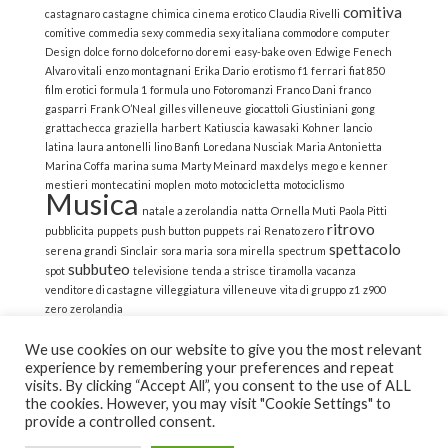
comitiva
castagnaro
castagne
chimica
cinema erotico
Claudia Rivelli
comitive
commedia sexy
commedia sexy italiana
commodore
computer
Design
dolce forno
dolceforno
doremi
easy-bake oven
Edwige Fenech
Alvaro vitali
enzo montagnani
Erika Dario
erotismo
f1
ferrari
fiat 850
film erotici
formula 1
formula uno
Fotoromanzi
Franco Dani
franco
gasparri
Frank O’Neal
gilles villeneuve
giocattoli
Giustiniani
gong
grattachecca
graziella
harbert
Katiuscia
kawasaki
Kohner
lancio
latina
laura antonelli
lino Banfi
Loredana Nusciak
Maria Antonietta
Marina Coffa
marina suma
Marty Meinard
max delys
mego e kenner
mestieri
montecatini
moplen
moto
motocicletta
motociclismo
Musica
natale a zerolandia
natta
Ornella Muti
Paola Pitti
ritrovo
pubblicita
puppets
push button puppets
rai
Renato zero
spettacolo
serena grandi
Sinclair
sora maria
sora mirella
spectrum
subbuteo
spot
televisione
tenda a strisce
tiramolla
vacanza
venditore di castagne
villeggiatura
villeneuve
vita di gruppo
z1
z900
zero
zerolandia
We use cookies on our website to give you the most relevant
experience by remembering your preferences and repeat
visits. By clicking “Accept All”, you consent to the use of ALL
the cookies. However, you may visit "Cookie Settings" to
© 2022 La Strana Nostalgia | All Rights Reserved | Powered
provide a controlled consent.
by Altemica