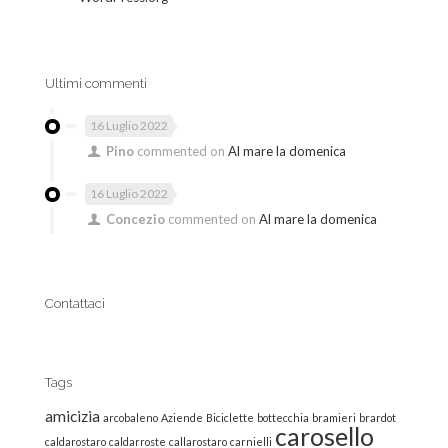
Ultimi commenti
16 Luglio 2022
Pino
commented on
Al mare la domenica
16 Luglio 2022
Concezio
commented on
Al mare la domenica
Contattaci
Tags
amicizia
arcobaleno
Aziende
Biciclette
bottecchia
bramieri
brardot
carosello
caldarostaro
caldarroste
callarostaro
carnielli