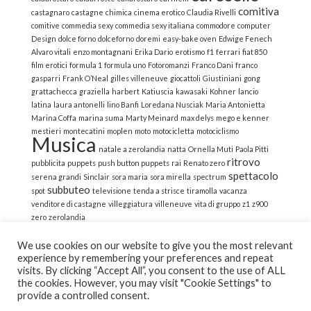
comitiva
castagnaro
castagne
chimica
cinema erotico
Claudia Rivelli
comitive
commedia sexy
commedia sexy italiana
commodore
computer
Design
dolce forno
dolceforno
doremi
easy-bake oven
Edwige Fenech
Alvaro vitali
enzo montagnani
Erika Dario
erotismo
f1
ferrari
fiat 850
film erotici
formula 1
formula uno
Fotoromanzi
Franco Dani
franco
gasparri
Frank O’Neal
gilles villeneuve
giocattoli
Giustiniani
gong
grattachecca
graziella
harbert
Katiuscia
kawasaki
Kohner
lancio
latina
laura antonelli
lino Banfi
Loredana Nusciak
Maria Antonietta
Marina Coffa
marina suma
Marty Meinard
max delys
mego e kenner
mestieri
montecatini
moplen
moto
motocicletta
motociclismo
Musica
natale a zerolandia
natta
Ornella Muti
Paola Pitti
ritrovo
pubblicita
puppets
push button puppets
rai
Renato zero
spettacolo
serena grandi
Sinclair
sora maria
sora mirella
spectrum
subbuteo
spot
televisione
tenda a strisce
tiramolla
vacanza
venditore di castagne
villeggiatura
villeneuve
vita di gruppo
z1
z900
zero
zerolandia
We use cookies on our website to give you the most relevant
experience by remembering your preferences and repeat
visits. By clicking “Accept All”, you consent to the use of ALL
the cookies. However, you may visit "Cookie Settings" to
© 2022 La Strana Nostalgia | All Rights Reserved | Powered
provide a controlled consent.
by Altemica