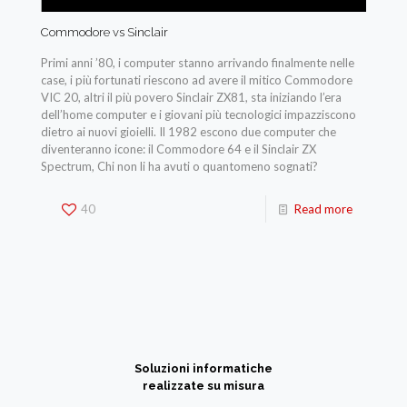
Commodore vs Sinclair
Primi anni ’80, i computer stanno arrivando finalmente nelle
case, i più fortunati riescono ad avere il mitico Commodore
VIC 20, altri il più povero Sinclair ZX81, sta iniziando l’era
dell’home computer e i giovani più tecnologici impazziscono
dietro ai nuovi gioielli. Il 1982 escono due computer che
diventeranno icone: il Commodore 64 e il Sinclair ZX
Spectrum, Chi non li ha avuti o quantomeno sognati?
40
Read more
Soluzioni informatiche
realizzate su misura