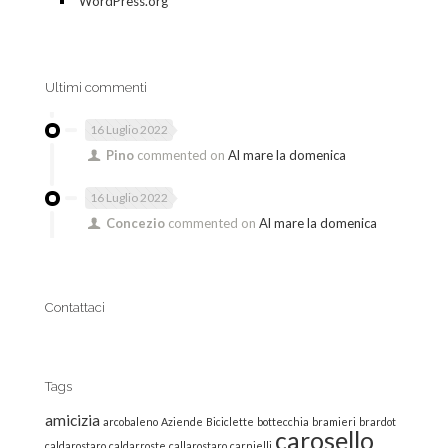
WordPress.org
Ultimi commenti
16 Luglio 2022
Pino
commented on
Al mare la domenica
16 Luglio 2022
Concezio
commented on
Al mare la domenica
Contattaci
Tags
amicizia
arcobaleno
Aziende
Biciclette
bottecchia
bramieri
brardot
carosello
caldarostaro
caldarroste
callarostaro
carnielli