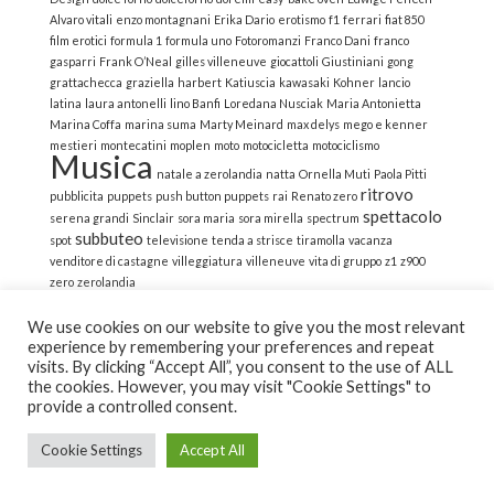
Alvaro vitali
enzo montagnani
Erika Dario
erotismo
f1
ferrari
fiat 850
film erotici
formula 1
formula uno
Fotoromanzi
Franco Dani
franco
gasparri
Frank O’Neal
gilles villeneuve
giocattoli
Giustiniani
gong
grattachecca
graziella
harbert
Katiuscia
kawasaki
Kohner
lancio
latina
laura antonelli
lino Banfi
Loredana Nusciak
Maria Antonietta
Marina Coffa
marina suma
Marty Meinard
max delys
mego e kenner
mestieri
montecatini
moplen
moto
motocicletta
motociclismo
Musica
natale a zerolandia
natta
Ornella Muti
Paola Pitti
ritrovo
pubblicita
puppets
push button puppets
rai
Renato zero
spettacolo
serena grandi
Sinclair
sora maria
sora mirella
spectrum
subbuteo
spot
televisione
tenda a strisce
tiramolla
vacanza
venditore di castagne
villeggiatura
villeneuve
vita di gruppo
z1
z900
zero
zerolandia
We use cookies on our website to give you the most relevant
experience by remembering your preferences and repeat
visits. By clicking “Accept All”, you consent to the use of ALL
the cookies. However, you may visit "Cookie Settings" to
© 2022 La Strana Nostalgia | All Rights Reserved | Powered
provide a controlled consent.
by Altemica
Cookie Settings
Accept All