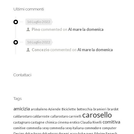
Ultimi commenti
16 Luglio 2022
Pino
commented on
Al mare la domenica
16 Luglio 2022
Concezio
commented on
Al mare la domenica
Contattaci
Tags
amicizia
arcobaleno
Aziende
Biciclette
bottecchia
bramieri
brardot
carosello
caldarostaro
caldarroste
callarostaro
carnielli
comitiva
castagnaro
castagne
chimica
cinema erotico
Claudia Rivelli
comitive
commedia sexy
commedia sexy italiana
commodore
computer
Design
dolce forno
dolceforno
doremi
easy-bake oven
Edwige Fenech