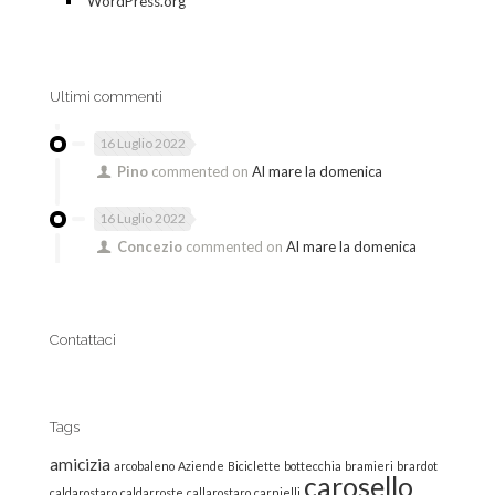
WordPress.org
Ultimi commenti
16 Luglio 2022
Pino
commented on
Al mare la domenica
16 Luglio 2022
Concezio
commented on
Al mare la domenica
Contattaci
Tags
amicizia
arcobaleno
Aziende
Biciclette
bottecchia
bramieri
brardot
carosello
caldarostaro
caldarroste
callarostaro
carnielli