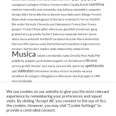
comitiva
castagnaro
castagne
chimica
cinema erotico
Claudia Rivelli
comitive
commedia sexy
commedia sexy italiana
commodore
computer
Design
dolce forno
dolceforno
doremi
easy-bake oven
Edwige Fenech
Alvaro vitali
enzo montagnani
Erika Dario
erotismo
f1
ferrari
fiat 850
film erotici
formula 1
formula uno
Fotoromanzi
Franco Dani
franco
gasparri
Frank O’Neal
gilles villeneuve
giocattoli
Giustiniani
gong
grattachecca
graziella
harbert
Katiuscia
kawasaki
Kohner
lancio
latina
laura antonelli
lino Banfi
Loredana Nusciak
Maria Antonietta
Marina Coffa
marina suma
Marty Meinard
max delys
mego e kenner
mestieri
montecatini
moplen
moto
motocicletta
motociclismo
Musica
natale a zerolandia
natta
Ornella Muti
Paola Pitti
ritrovo
pubblicita
puppets
push button puppets
rai
Renato zero
spettacolo
serena grandi
Sinclair
sora maria
sora mirella
spectrum
subbuteo
spot
televisione
tenda a strisce
tiramolla
vacanza
venditore di castagne
villeggiatura
villeneuve
vita di gruppo
z1
z900
zero
zerolandia
We use cookies on our website to give you the most relevant
experience by remembering your preferences and repeat
visits. By clicking “Accept All”, you consent to the use of ALL
the cookies. However, you may visit "Cookie Settings" to
© 2022 La Strana Nostalgia | All Rights Reserved | Powered
provide a controlled consent.
by Altemica