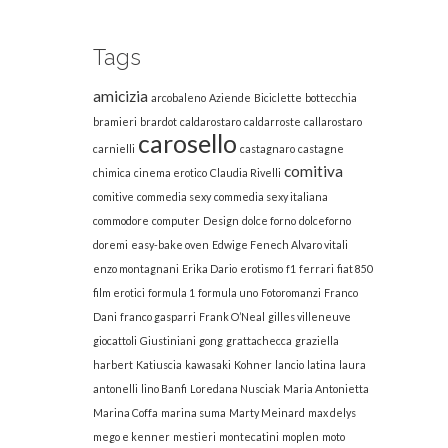
Tags
amicizia
arcobaleno
Aziende
Biciclette
bottecchia
bramieri
brardot
caldarostaro
caldarroste
callarostaro
carosello
carnielli
castagnaro
castagne
comitiva
chimica
cinema erotico
Claudia Rivelli
comitive
commedia sexy
commedia sexy italiana
commodore
computer
Design
dolce forno
dolceforno
doremi
easy-bake oven
Edwige Fenech Alvaro vitali
enzo montagnani
Erika Dario
erotismo
f1
ferrari
fiat 850
film erotici
formula 1
formula uno
Fotoromanzi
Franco
Dani
franco gasparri
Frank O’Neal
gilles villeneuve
giocattoli
Giustiniani
gong
grattachecca
graziella
harbert
Katiuscia
kawasaki
Kohner
lancio
latina
laura
antonelli
lino Banfi
Loredana Nusciak
Maria Antonietta
Marina Coffa
marina suma
Marty Meinard
max delys
mego e kenner
mestieri
montecatini
moplen
moto