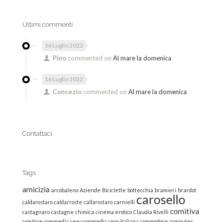
Ultimi commenti
16 Luglio 2022
Pino
commented on
Al mare la domenica
16 Luglio 2022
Concezio
commented on
Al mare la domenica
Contattaci
Tags
amicizia
arcobaleno
Aziende
Biciclette
bottecchia
bramieri
brardot
carosello
caldarostaro
caldarroste
callarostaro
carnielli
comitiva
castagnaro
castagne
chimica
cinema erotico
Claudia Rivelli
comitive
commedia sexy
commedia sexy italiana
commodore
computer