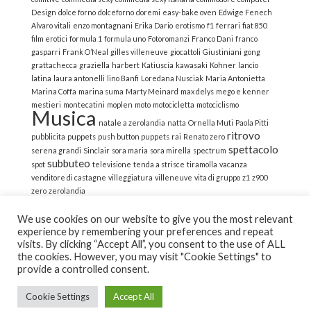
Design
dolce forno
dolceforno
doremi
easy-bake oven
Edwige Fenech
Alvaro vitali
enzo montagnani
Erika Dario
erotismo
f1
ferrari
fiat 850
film erotici
formula 1
formula uno
Fotoromanzi
Franco Dani
franco
gasparri
Frank O’Neal
gilles villeneuve
giocattoli
Giustiniani
gong
grattachecca
graziella
harbert
Katiuscia
kawasaki
Kohner
lancio
latina
laura antonelli
lino Banfi
Loredana Nusciak
Maria Antonietta
Marina Coffa
marina suma
Marty Meinard
max delys
mego e kenner
mestieri
montecatini
moplen
moto
motocicletta
motociclismo
Musica
natale a zerolandia
natta
Ornella Muti
Paola Pitti
ritrovo
pubblicita
puppets
push button puppets
rai
Renato zero
spettacolo
serena grandi
Sinclair
sora maria
sora mirella
spectrum
subbuteo
spot
televisione
tenda a strisce
tiramolla
vacanza
venditore di castagne
villeggiatura
villeneuve
vita di gruppo
z1
z900
zero
zerolandia
We use cookies on our website to give you the most relevant
experience by remembering your preferences and repeat
visits. By clicking “Accept All”, you consent to the use of ALL
the cookies. However, you may visit "Cookie Settings" to
© 2022 La Strana Nostalgia | All Rights Reserved | Powered
provide a controlled consent.
by Altemica
Cookie Settings
Accept All