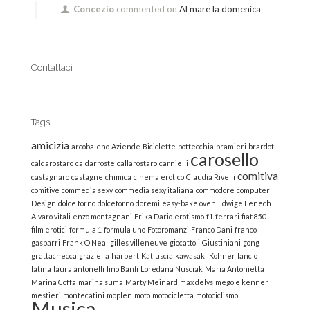
Concezio
commented on
Al mare la domenica
Contattaci
Tags
amicizia
arcobaleno
Aziende
Biciclette
bottecchia
bramieri
brardot
carosello
caldarostaro
caldarroste
callarostaro
carnielli
comitiva
castagnaro
castagne
chimica
cinema erotico
Claudia Rivelli
comitive
commedia sexy
commedia sexy italiana
commodore
computer
Design
dolce forno
dolceforno
doremi
easy-bake oven
Edwige Fenech
Alvaro vitali
enzo montagnani
Erika Dario
erotismo
f1
ferrari
fiat 850
film erotici
formula 1
formula uno
Fotoromanzi
Franco Dani
franco
gasparri
Frank O’Neal
gilles villeneuve
giocattoli
Giustiniani
gong
grattachecca
graziella
harbert
Katiuscia
kawasaki
Kohner
lancio
latina
laura antonelli
lino Banfi
Loredana Nusciak
Maria Antonietta
Marina Coffa
marina suma
Marty Meinard
max delys
mego e kenner
mestieri
montecatini
moplen
moto
motocicletta
motociclismo
Musica