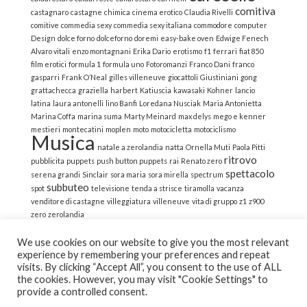
comitiva
castagnaro
castagne
chimica
cinema erotico
Claudia Rivelli
comitive
commedia sexy
commedia sexy italiana
commodore
computer
Design
dolce forno
dolceforno
doremi
easy-bake oven
Edwige Fenech
Alvaro vitali
enzo montagnani
Erika Dario
erotismo
f1
ferrari
fiat 850
film erotici
formula 1
formula uno
Fotoromanzi
Franco Dani
franco
gasparri
Frank O’Neal
gilles villeneuve
giocattoli
Giustiniani
gong
grattachecca
graziella
harbert
Katiuscia
kawasaki
Kohner
lancio
latina
laura antonelli
lino Banfi
Loredana Nusciak
Maria Antonietta
Marina Coffa
marina suma
Marty Meinard
max delys
mego e kenner
mestieri
montecatini
moplen
moto
motocicletta
motociclismo
Musica
natale a zerolandia
natta
Ornella Muti
Paola Pitti
ritrovo
pubblicita
puppets
push button puppets
rai
Renato zero
spettacolo
serena grandi
Sinclair
sora maria
sora mirella
spectrum
subbuteo
spot
televisione
tenda a strisce
tiramolla
vacanza
venditore di castagne
villeggiatura
villeneuve
vita di gruppo
z1
z900
zero
zerolandia
We use cookies on our website to give you the most relevant
experience by remembering your preferences and repeat
visits. By clicking “Accept All”, you consent to the use of ALL
the cookies. However, you may visit "Cookie Settings" to
© 2022 La Strana Nostalgia | All Rights Reserved | Powered
provide a controlled consent.
by Altemica