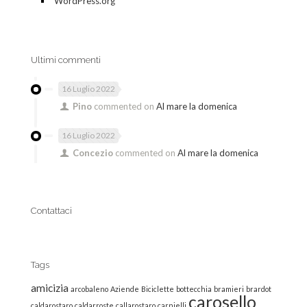
WordPress.org
Ultimi commenti
16 Luglio 2022
Pino
commented on
Al mare la domenica
16 Luglio 2022
Concezio
commented on
Al mare la domenica
Contattaci
Tags
amicizia
arcobaleno
Aziende
Biciclette
bottecchia
bramieri
brardot
carosello
caldarostaro
caldarroste
callarostaro
carnielli