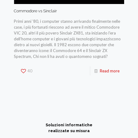
Commodore vs Sinclair
Primi anni ’80, i computer stanno arrivando finalmente nelle
case, i più fortunati riescono ad avere il mitico Commodore
VIC 20, altri il più povero Sinclair ZX81, sta iniziando l’era
dell’home computer e i giovani più tecnologici impazziscono
dietro ai nuovi gioielli. Il 1982 escono due computer che
diventeranno icone: il Commodore 64 e il Sinclair ZX
Spectrum, Chi non li ha avuti o quantomeno sognati?
40
Read more
Soluzioni informatiche
realizzate su misura