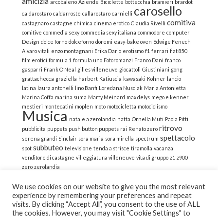
amicizia
arcobaleno
Aziende
Biciclette
bottecchia
bramieri
brardot
carosello
caldarostaro
caldarroste
callarostaro
carnielli
comitiva
castagnaro
castagne
chimica
cinema erotico
Claudia Rivelli
comitive
commedia sexy
commedia sexy italiana
commodore
computer
Design
dolce forno
dolceforno
doremi
easy-bake oven
Edwige Fenech
Alvaro vitali
enzo montagnani
Erika Dario
erotismo
f1
ferrari
fiat 850
film erotici
formula 1
formula uno
Fotoromanzi
Franco Dani
franco
gasparri
Frank O’Neal
gilles villeneuve
giocattoli
Giustiniani
gong
grattachecca
graziella
harbert
Katiuscia
kawasaki
Kohner
lancio
latina
laura antonelli
lino Banfi
Loredana Nusciak
Maria Antonietta
Marina Coffa
marina suma
Marty Meinard
max delys
mego e kenner
mestieri
montecatini
moplen
moto
motocicletta
motociclismo
Musica
natale a zerolandia
natta
Ornella Muti
Paola Pitti
ritrovo
pubblicita
puppets
push button puppets
rai
Renato zero
spettacolo
serena grandi
Sinclair
sora maria
sora mirella
spectrum
subbuteo
spot
televisione
tenda a strisce
tiramolla
vacanza
venditore di castagne
villeggiatura
villeneuve
vita di gruppo
z1
z900
zero
zerolandia
We use cookies on our website to give you the most relevant
experience by remembering your preferences and repeat
visits. By clicking “Accept All”, you consent to the use of ALL
the cookies. However, you may visit "Cookie Settings" to