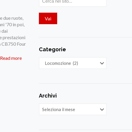
e due ruote,
i '70 in poi,
e dai
e prestazioni
da CB750 Four
Categorie
Read more
Categorie
Archivi
Archivi