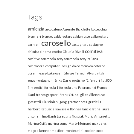
Tags
amicizia
arcobaleno
Aziende
Biciclette
bottecchia
bramieri
brardot
caldarostaro
caldarroste
callarostaro
carosello
carnielli
castagnaro
castagne
comitiva
chimica
cinema erotico
Claudia Rivelli
comitive
commedia sexy
commedia sexy italiana
commodore
computer
Design
dolce forno
dolceforno
doremi
easy-bake oven
Edwige Fenech Alvaro vitali
enzo montagnani
Erika Dario
erotismo
f1
ferrari
fiat 850
film erotici
formula 1
formula uno
Fotoromanzi
Franco
Dani
franco gasparri
Frank O’Neal
gilles villeneuve
giocattoli
Giustiniani
gong
grattachecca
graziella
harbert
Katiuscia
kawasaki
Kohner
lancio
latina
laura
antonelli
lino Banfi
Loredana Nusciak
Maria Antonietta
Marina Coffa
marina suma
Marty Meinard
max delys
mego e kenner
mestieri
montecatini
moplen
moto