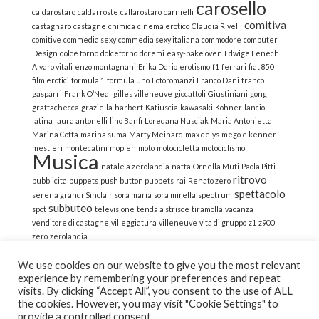
carosello
caldarostaro
caldarroste
callarostaro
carnielli
comitiva
castagnaro
castagne
chimica
cinema erotico
Claudia Rivelli
comitive
commedia sexy
commedia sexy italiana
commodore
computer
Design
dolce forno
dolceforno
doremi
easy-bake oven
Edwige Fenech
Alvaro vitali
enzo montagnani
Erika Dario
erotismo
f1
ferrari
fiat 850
film erotici
formula 1
formula uno
Fotoromanzi
Franco Dani
franco
gasparri
Frank O’Neal
gilles villeneuve
giocattoli
Giustiniani
gong
grattachecca
graziella
harbert
Katiuscia
kawasaki
Kohner
lancio
latina
laura antonelli
lino Banfi
Loredana Nusciak
Maria Antonietta
Marina Coffa
marina suma
Marty Meinard
max delys
mego e kenner
mestieri
montecatini
moplen
moto
motocicletta
motociclismo
Musica
natale a zerolandia
natta
Ornella Muti
Paola Pitti
ritrovo
pubblicita
puppets
push button puppets
rai
Renato zero
spettacolo
serena grandi
Sinclair
sora maria
sora mirella
spectrum
subbuteo
spot
televisione
tenda a strisce
tiramolla
vacanza
venditore di castagne
villeggiatura
villeneuve
vita di gruppo
z1
z900
zero
zerolandia
We use cookies on our website to give you the most relevant
experience by remembering your preferences and repeat
visits. By clicking “Accept All”, you consent to the use of ALL
the cookies. However, you may visit "Cookie Settings" to
© 2022 La Strana Nostalgia | All Rights Reserved | Powered
provide a controlled consent.