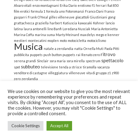
Alvaro vitali
enzo montagnani
Erika Dario
erotismo
f1
ferrari
fiat 850
film erotici
formula 1
formula uno
Fotoromanzi
Franco Dani
franco
gasparri
Frank O’Neal
gilles villeneuve
giocattoli
Giustiniani
gong
grattachecca
graziella
harbert
Katiuscia
kawasaki
Kohner
lancio
latina
laura antonelli
lino Banfi
Loredana Nusciak
Maria Antonietta
Marina Coffa
marina suma
Marty Meinard
max delys
mego e kenner
mestieri
montecatini
moplen
moto
motocicletta
motociclismo
Musica
natale a zerolandia
natta
Ornella Muti
Paola Pitti
ritrovo
pubblicita
puppets
push button puppets
rai
Renato zero
spettacolo
serena grandi
Sinclair
sora maria
sora mirella
spectrum
subbuteo
spot
televisione
tenda a strisce
tiramolla
vacanza
venditore di castagne
villeggiatura
villeneuve
vita di gruppo
z1
z900
zero
zerolandia
We use cookies on our website to give you the most relevant
experience by remembering your preferences and repeat
visits. By clicking “Accept All”, you consent to the use of ALL
the cookies. However, you may visit "Cookie Settings" to
© 2022 La Strana Nostalgia | All Rights Reserved | Powered
provide a controlled consent.
by Altemica
Cookie Settings
Accept All