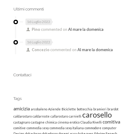
Ultimi commenti
16 Luglio 2022
Pino
commented on
Al mare la domenica
16 Luglio 2022
Concezio
commented on
Al mare la domenica
Contattaci
Tags
amicizia
arcobaleno
Aziende
Biciclette
bottecchia
bramieri
brardot
carosello
caldarostaro
caldarroste
callarostaro
carnielli
comitiva
castagnaro
castagne
chimica
cinema erotico
Claudia Rivelli
comitive
commedia sexy
commedia sexy italiana
commodore
computer
Design
dolce forno
dolceforno
doremi
easy-bake oven
Edwige Fenech