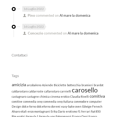
16 Luglio 2022
Pino
commented on
Al mare la domenica
16 Luglio 2022
Concezio
commented on
Al mare la domenica
Contattaci
Tags
amicizia
arcobaleno
Aziende
Biciclette
bottecchia
bramieri
brardot
carosello
caldarostaro
caldarroste
callarostaro
carnielli
comitiva
castagnaro
castagne
chimica
cinema erotico
Claudia Rivelli
comitive
commedia sexy
commedia sexy italiana
commodore
computer
Design
dolce forno
dolceforno
doremi
easy-bake oven
Edwige Fenech
Alvaro vitali
enzo montagnani
Erika Dario
erotismo
f1
ferrari
fiat 850
film erotici
formula 1
formula uno
Fotoromanzi
Franco Dani
franco