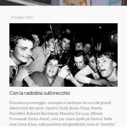
8 Giugno 2022
Con la radiolina sull’orecchio
Domenica pomeriggio, ovunque si sentivano le voci dei grandi
telecronisti del calcio. Sandro Ciotti, Bruno Pizzul, Nando
Martellini, Roberto Bortoluzzi, Massimo De Luca, Alfredo
Provenzali, Enrico Ameri, solo per citare quelli più famosi. Nelle
case come al bar, sulle panchine dei giardinetti come al “muretto”