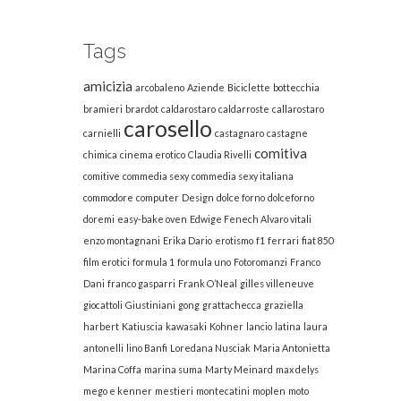
Tags
amicizia
arcobaleno
Aziende
Biciclette
bottecchia
bramieri
brardot
caldarostaro
caldarroste
callarostaro
carosello
carnielli
castagnaro
castagne
comitiva
chimica
cinema erotico
Claudia Rivelli
comitive
commedia sexy
commedia sexy italiana
commodore
computer
Design
dolce forno
dolceforno
doremi
easy-bake oven
Edwige Fenech Alvaro vitali
enzo montagnani
Erika Dario
erotismo
f1
ferrari
fiat 850
film erotici
formula 1
formula uno
Fotoromanzi
Franco
Dani
franco gasparri
Frank O’Neal
gilles villeneuve
giocattoli
Giustiniani
gong
grattachecca
graziella
harbert
Katiuscia
kawasaki
Kohner
lancio
latina
laura
antonelli
lino Banfi
Loredana Nusciak
Maria Antonietta
Marina Coffa
marina suma
Marty Meinard
max delys
mego e kenner
mestieri
montecatini
moplen
moto