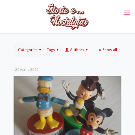
Categories
Tags
Authors
Show all
29 Aprile 2022