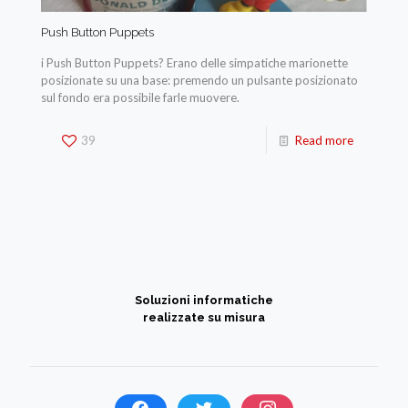
Push Button Puppets
i Push Button Puppets? Erano delle simpatiche marionette
posizionate su una base: premendo un pulsante posizionato
sul fondo era possibile farle muovere.
39
Read more
Soluzioni informatiche
realizzate su misura