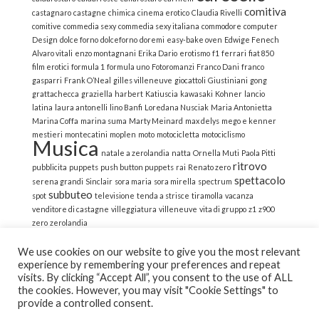
comitiva
castagnaro
castagne
chimica
cinema erotico
Claudia Rivelli
comitive
commedia sexy
commedia sexy italiana
commodore
computer
Design
dolce forno
dolceforno
doremi
easy-bake oven
Edwige Fenech
Alvaro vitali
enzo montagnani
Erika Dario
erotismo
f1
ferrari
fiat 850
film erotici
formula 1
formula uno
Fotoromanzi
Franco Dani
franco
gasparri
Frank O’Neal
gilles villeneuve
giocattoli
Giustiniani
gong
grattachecca
graziella
harbert
Katiuscia
kawasaki
Kohner
lancio
latina
laura antonelli
lino Banfi
Loredana Nusciak
Maria Antonietta
Marina Coffa
marina suma
Marty Meinard
max delys
mego e kenner
mestieri
montecatini
moplen
moto
motocicletta
motociclismo
Musica
natale a zerolandia
natta
Ornella Muti
Paola Pitti
ritrovo
pubblicita
puppets
push button puppets
rai
Renato zero
spettacolo
serena grandi
Sinclair
sora maria
sora mirella
spectrum
subbuteo
spot
televisione
tenda a strisce
tiramolla
vacanza
venditore di castagne
villeggiatura
villeneuve
vita di gruppo
z1
z900
zero
zerolandia
We use cookies on our website to give you the most relevant
experience by remembering your preferences and repeat
visits. By clicking “Accept All”, you consent to the use of ALL
the cookies. However, you may visit "Cookie Settings" to
© 2022 La Strana Nostalgia | All Rights Reserved | Powered
provide a controlled consent.
by Altemica