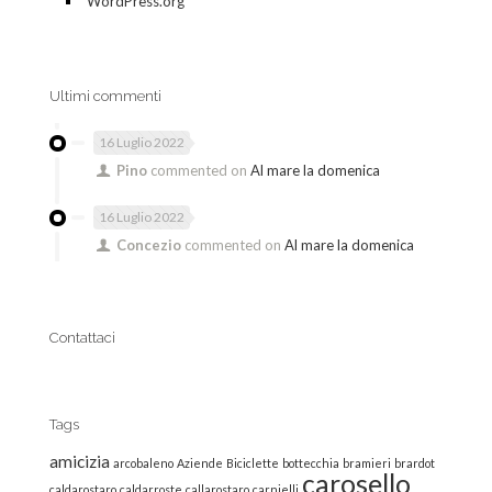
WordPress.org
Ultimi commenti
16 Luglio 2022
Pino
commented on
Al mare la domenica
16 Luglio 2022
Concezio
commented on
Al mare la domenica
Contattaci
Tags
amicizia
arcobaleno
Aziende
Biciclette
bottecchia
bramieri
brardot
carosello
caldarostaro
caldarroste
callarostaro
carnielli