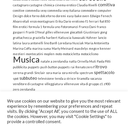
comitiva
castagnaro
castagne
chimica
cinema erotico
Claudia Rivelli
comitive
commedia sexy
commedia sexy italiana
commodore
computer
Design
dolce forno
dolceforno
doremi
easy-bake oven
Edwige Fenech
Alvaro vitali
enzo montagnani
Erika Dario
erotismo
f1
ferrari
fiat 850
film erotici
formula 1
formula uno
Fotoromanzi
Franco Dani
franco
gasparri
Frank O’Neal
gilles villeneuve
giocattoli
Giustiniani
gong
grattachecca
graziella
harbert
Katiuscia
kawasaki
Kohner
lancio
latina
laura antonelli
lino Banfi
Loredana Nusciak
Maria Antonietta
Marina Coffa
marina suma
Marty Meinard
max delys
mego e kenner
mestieri
montecatini
moplen
moto
motocicletta
motociclismo
Musica
natale a zerolandia
natta
Ornella Muti
Paola Pitti
ritrovo
pubblicita
puppets
push button puppets
rai
Renato zero
spettacolo
serena grandi
Sinclair
sora maria
sora mirella
spectrum
subbuteo
spot
televisione
tenda a strisce
tiramolla
vacanza
venditore di castagne
villeggiatura
villeneuve
vita di gruppo
z1
z900
zero
zerolandia
We use cookies on our website to give you the most relevant
experience by remembering your preferences and repeat
visits. By clicking “Accept All”, you consent to the use of ALL
the cookies. However, you may visit "Cookie Settings" to
© 2022 La Strana Nostalgia | All Rights Reserved | Powered
provide a controlled consent.
by Altemica