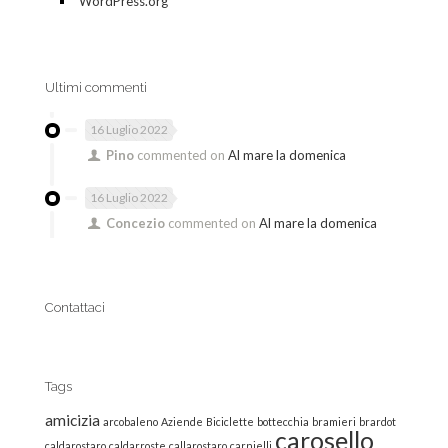
WordPress.org
Ultimi commenti
16 Luglio 2022
Pino
commented on
Al mare la domenica
16 Luglio 2022
Concezio
commented on
Al mare la domenica
Contattaci
Tags
amicizia
arcobaleno
Aziende
Biciclette
bottecchia
bramieri
brardot
carosello
caldarostaro
caldarroste
callarostaro
carnielli