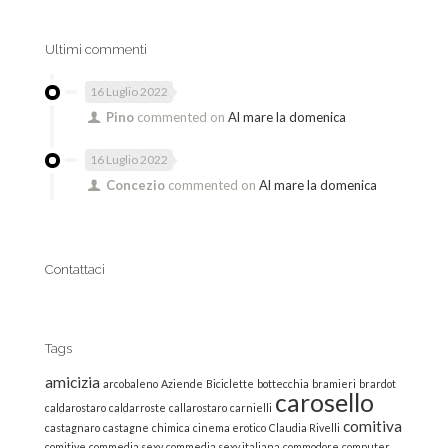
Ultimi commenti
16 Luglio 2022
Pino
commented on
Al mare la domenica
16 Luglio 2022
Concezio
commented on
Al mare la domenica
Contattaci
Tags
amicizia
arcobaleno
Aziende
Biciclette
bottecchia
bramieri
brardot
carosello
caldarostaro
caldarroste
callarostaro
carnielli
comitiva
castagnaro
castagne
chimica
cinema erotico
Claudia Rivelli
comitive
commedia sexy
commedia sexy italiana
commodore
computer