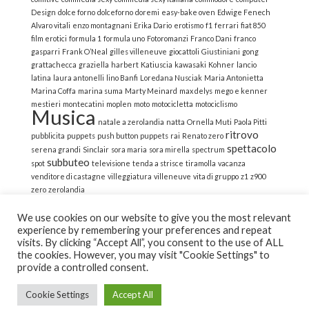
Design
dolce forno
dolceforno
doremi
easy-bake oven
Edwige Fenech
Alvaro vitali
enzo montagnani
Erika Dario
erotismo
f1
ferrari
fiat 850
film erotici
formula 1
formula uno
Fotoromanzi
Franco Dani
franco
gasparri
Frank O’Neal
gilles villeneuve
giocattoli
Giustiniani
gong
grattachecca
graziella
harbert
Katiuscia
kawasaki
Kohner
lancio
latina
laura antonelli
lino Banfi
Loredana Nusciak
Maria Antonietta
Marina Coffa
marina suma
Marty Meinard
max delys
mego e kenner
mestieri
montecatini
moplen
moto
motocicletta
motociclismo
Musica
natale a zerolandia
natta
Ornella Muti
Paola Pitti
ritrovo
pubblicita
puppets
push button puppets
rai
Renato zero
spettacolo
serena grandi
Sinclair
sora maria
sora mirella
spectrum
subbuteo
spot
televisione
tenda a strisce
tiramolla
vacanza
venditore di castagne
villeggiatura
villeneuve
vita di gruppo
z1
z900
zero
zerolandia
We use cookies on our website to give you the most relevant
experience by remembering your preferences and repeat
visits. By clicking “Accept All”, you consent to the use of ALL
the cookies. However, you may visit "Cookie Settings" to
© 2022 La Strana Nostalgia | All Rights Reserved | Powered
provide a controlled consent.
by Altemica
Cookie Settings
Accept All