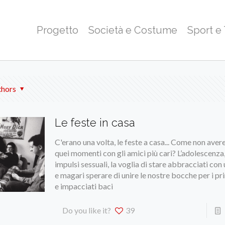
Progetto
Società e Costume
Sport e
thors
Le feste in casa
C'erano una volta, le feste a casa... Come non avere
quei momenti con gli amici più cari? L’adolescenza,
impulsi sessuali, la voglia di stare abbracciati co
e magari sperare di unire le nostre bocche per i pr
e impacciati baci
Do you like it?
39