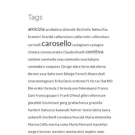
Tags
amicizia
arcobaleno
Aziende
Biciclette
bottecchia
bramieri
brardot
caldarostaro
caldarroste
callarostaro
carosello
carnielli
castagnaro
castagne
comitiva
chimica
cinema erotico
Claudia Rivelli
comitive
commedia sexy
commedia sexy italiana
commodore
computer
Design
dolce forno
dolceforno
doremi
easy-bake oven
Edwige Fenech Alvaro vitali
enzo montagnani
Erika Dario
erotismo
f1
ferrari
fiat 850
film erotici
formula 1
formula uno
Fotoromanzi
Franco
Dani
franco gasparri
Frank O’Neal
gilles villeneuve
giocattoli
Giustiniani
gong
grattachecca
graziella
harbert
Katiuscia
kawasaki
Kohner
lancio
latina
laura
antonelli
lino Banfi
Loredana Nusciak
Maria Antonietta
Marina Coffa
marina suma
Marty Meinard
max delys
mego e kenner
mestieri
montecatini
moplen
moto