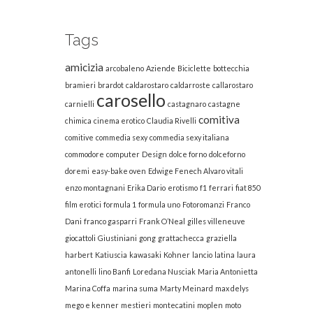
Tags
amicizia
arcobaleno
Aziende
Biciclette
bottecchia
bramieri
brardot
caldarostaro
caldarroste
callarostaro
carosello
carnielli
castagnaro
castagne
comitiva
chimica
cinema erotico
Claudia Rivelli
comitive
commedia sexy
commedia sexy italiana
commodore
computer
Design
dolce forno
dolceforno
doremi
easy-bake oven
Edwige Fenech Alvaro vitali
enzo montagnani
Erika Dario
erotismo
f1
ferrari
fiat 850
film erotici
formula 1
formula uno
Fotoromanzi
Franco
Dani
franco gasparri
Frank O’Neal
gilles villeneuve
giocattoli
Giustiniani
gong
grattachecca
graziella
harbert
Katiuscia
kawasaki
Kohner
lancio
latina
laura
antonelli
lino Banfi
Loredana Nusciak
Maria Antonietta
Marina Coffa
marina suma
Marty Meinard
max delys
mego e kenner
mestieri
montecatini
moplen
moto