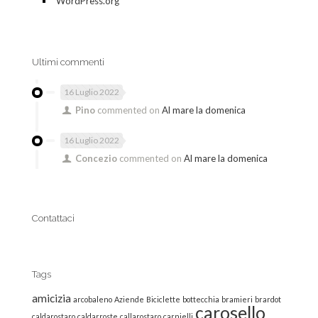
WordPress.org
Ultimi commenti
16 Luglio 2022
Pino
commented on
Al mare la domenica
16 Luglio 2022
Concezio
commented on
Al mare la domenica
Contattaci
Tags
amicizia
arcobaleno
Aziende
Biciclette
bottecchia
bramieri
brardot
carosello
caldarostaro
caldarroste
callarostaro
carnielli