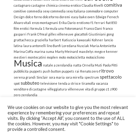
comitiva
castagnaro
castagne
chimica
cinema erotico
Claudia Rivelli
comitive
commedia sexy
commedia sexy italiana
commodore
computer
Design
dolce forno
dolceforno
doremi
easy-bake oven
Edwige Fenech
Alvaro vitali
enzo montagnani
Erika Dario
erotismo
f1
ferrari
fiat 850
film erotici
formula 1
formula uno
Fotoromanzi
Franco Dani
franco
gasparri
Frank O’Neal
gilles villeneuve
giocattoli
Giustiniani
gong
grattachecca
graziella
harbert
Katiuscia
kawasaki
Kohner
lancio
latina
laura antonelli
lino Banfi
Loredana Nusciak
Maria Antonietta
Marina Coffa
marina suma
Marty Meinard
max delys
mego e kenner
mestieri
montecatini
moplen
moto
motocicletta
motociclismo
Musica
natale a zerolandia
natta
Ornella Muti
Paola Pitti
ritrovo
pubblicita
puppets
push button puppets
rai
Renato zero
spettacolo
serena grandi
Sinclair
sora maria
sora mirella
spectrum
subbuteo
spot
televisione
tenda a strisce
tiramolla
vacanza
venditore di castagne
villeggiatura
villeneuve
vita di gruppo
z1
z900
zero
zerolandia
We use cookies on our website to give you the most relevant
experience by remembering your preferences and repeat
visits. By clicking “Accept All”, you consent to the use of ALL
the cookies. However, you may visit "Cookie Settings" to
© 2022 La Strana Nostalgia | All Rights Reserved | Powered
provide a controlled consent.
by Altemica