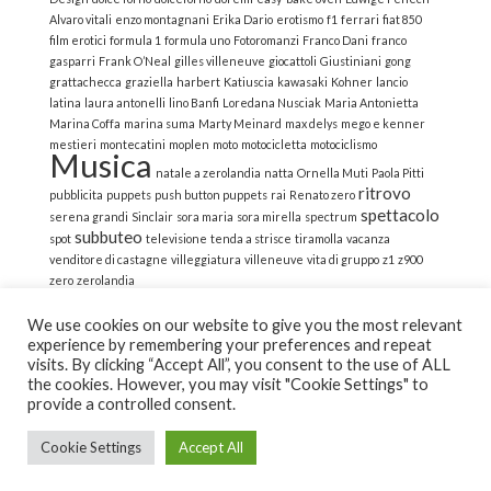
Alvaro vitali
enzo montagnani
Erika Dario
erotismo
f1
ferrari
fiat 850
film erotici
formula 1
formula uno
Fotoromanzi
Franco Dani
franco
gasparri
Frank O’Neal
gilles villeneuve
giocattoli
Giustiniani
gong
grattachecca
graziella
harbert
Katiuscia
kawasaki
Kohner
lancio
latina
laura antonelli
lino Banfi
Loredana Nusciak
Maria Antonietta
Marina Coffa
marina suma
Marty Meinard
max delys
mego e kenner
mestieri
montecatini
moplen
moto
motocicletta
motociclismo
Musica
natale a zerolandia
natta
Ornella Muti
Paola Pitti
ritrovo
pubblicita
puppets
push button puppets
rai
Renato zero
spettacolo
serena grandi
Sinclair
sora maria
sora mirella
spectrum
subbuteo
spot
televisione
tenda a strisce
tiramolla
vacanza
venditore di castagne
villeggiatura
villeneuve
vita di gruppo
z1
z900
zero
zerolandia
We use cookies on our website to give you the most relevant
experience by remembering your preferences and repeat
visits. By clicking “Accept All”, you consent to the use of ALL
the cookies. However, you may visit "Cookie Settings" to
© 2022 La Strana Nostalgia | All Rights Reserved | Powered
provide a controlled consent.
by Altemica
Cookie Settings
Accept All