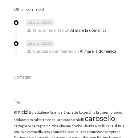
Ultimi commenti
16 Luglio 2022
Pino
commented on
Al mare la domenica
16 Luglio 2022
Concezio
commented on
Al mare la domenica
Contattaci
Tags
amicizia
arcobaleno
Aziende
Biciclette
bottecchia
bramieri
brardot
carosello
caldarostaro
caldarroste
callarostaro
carnielli
comitiva
castagnaro
castagne
chimica
cinema erotico
Claudia Rivelli
comitive
commedia sexy
commedia sexy italiana
commodore
computer
Design
dolce forno
dolceforno
doremi
easy-bake oven
Edwige Fenech