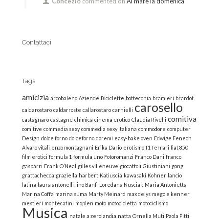
Concezio
commented on
Al mare la domenica
Contattaci
Tags
amicizia
arcobaleno
Aziende
Biciclette
bottecchia
bramieri
brardot
carosello
caldarostaro
caldarroste
callarostaro
carnielli
comitiva
castagnaro
castagne
chimica
cinema erotico
Claudia Rivelli
comitive
commedia sexy
commedia sexy italiana
commodore
computer
Design
dolce forno
dolceforno
doremi
easy-bake oven
Edwige Fenech
Alvaro vitali
enzo montagnani
Erika Dario
erotismo
f1
ferrari
fiat 850
film erotici
formula 1
formula uno
Fotoromanzi
Franco Dani
franco
gasparri
Frank O’Neal
gilles villeneuve
giocattoli
Giustiniani
gong
grattachecca
graziella
harbert
Katiuscia
kawasaki
Kohner
lancio
latina
laura antonelli
lino Banfi
Loredana Nusciak
Maria Antonietta
Marina Coffa
marina suma
Marty Meinard
max delys
mego e kenner
mestieri
montecatini
moplen
moto
motocicletta
motociclismo
Musica
natale a zerolandia
natta
Ornella Muti
Paola Pitti