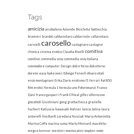
Tags
amicizia
arcobaleno
Aziende
Biciclette
bottecchia
bramieri
brardot
caldarostaro
caldarroste
callarostaro
carosello
carnielli
castagnaro
castagne
comitiva
chimica
cinema erotico
Claudia Rivelli
comitive
commedia sexy
commedia sexy italiana
commodore
computer
Design
dolce forno
dolceforno
doremi
easy-bake oven
Edwige Fenech Alvaro vitali
enzo montagnani
Erika Dario
erotismo
f1
ferrari
fiat 850
film erotici
formula 1
formula uno
Fotoromanzi
Franco
Dani
franco gasparri
Frank O’Neal
gilles villeneuve
giocattoli
Giustiniani
gong
grattachecca
graziella
harbert
Katiuscia
kawasaki
Kohner
lancio
latina
laura
antonelli
lino Banfi
Loredana Nusciak
Maria Antonietta
Marina Coffa
marina suma
Marty Meinard
max delys
mego e kenner
mestieri
montecatini
moplen
moto