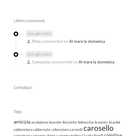
Ultimi commenti
16 Luglio 2022
Pino
commented on
Al mare la domenica
16 Luglio 2022
Concezio
commented on
Al mare la domenica
Contattaci
Tags
amicizia
arcobaleno
Aziende
Biciclette
bottecchia
bramieri
brardot
carosello
caldarostaro
caldarroste
callarostaro
carnielli
comitiva
castagnaro
castagne
chimica
cinema erotico
Claudia Rivelli