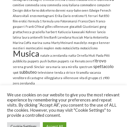
comitive
commedia sexy
commedia sexy italiana
commodore
computer
Design
dolce forno
dolceforno
doremi
easy-bake oven
Edwige Fenech
Alvaro vitali
enzo montagnani
Erika Dario
erotismo
f1
ferrari
fiat 850
film erotici
formula 1
formula uno
Fotoromanzi
Franco Dani
franco
gasparri
Frank O’Neal
gilles villeneuve
giocattoli
Giustiniani
gong
grattachecca
graziella
harbert
Katiuscia
kawasaki
Kohner
lancio
latina
laura antonelli
lino Banfi
Loredana Nusciak
Maria Antonietta
Marina Coffa
marina suma
Marty Meinard
max delys
mego e kenner
mestieri
montecatini
moplen
moto
motocicletta
motociclismo
Musica
natale a zerolandia
natta
Ornella Muti
Paola Pitti
ritrovo
pubblicita
puppets
push button puppets
rai
Renato zero
spettacolo
serena grandi
Sinclair
sora maria
sora mirella
spectrum
subbuteo
spot
televisione
tenda a strisce
tiramolla
vacanza
venditore di castagne
villeggiatura
villeneuve
vita di gruppo
z1
z900
zero
zerolandia
We use cookies on our website to give you the most relevant
experience by remembering your preferences and repeat
visits. By clicking “Accept All”, you consent to the use of ALL
the cookies. However, you may visit "Cookie Settings" to
© 2022 La Strana Nostalgia | All Rights Reserved | Powered
provide a controlled consent.
by Altemica
Cookie Settings
Accept All