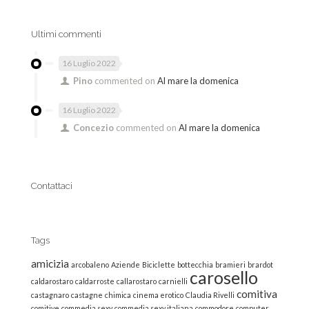
Ultimi commenti
16 Luglio 2022
Pino
commented on
Al mare la domenica
16 Luglio 2022
Concezio
commented on
Al mare la domenica
Contattaci
Tags
amicizia
arcobaleno
Aziende
Biciclette
bottecchia
bramieri
brardot
carosello
caldarostaro
caldarroste
callarostaro
carnielli
comitiva
castagnaro
castagne
chimica
cinema erotico
Claudia Rivelli
comitive
commedia sexy
commedia sexy italiana
commodore
computer