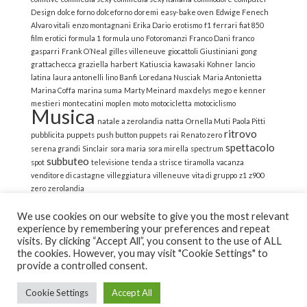
Design
dolce forno
dolceforno
doremi
easy-bake oven
Edwige Fenech
Alvaro vitali
enzo montagnani
Erika Dario
erotismo
f1
ferrari
fiat 850
film erotici
formula 1
formula uno
Fotoromanzi
Franco Dani
franco
gasparri
Frank O’Neal
gilles villeneuve
giocattoli
Giustiniani
gong
grattachecca
graziella
harbert
Katiuscia
kawasaki
Kohner
lancio
latina
laura antonelli
lino Banfi
Loredana Nusciak
Maria Antonietta
Marina Coffa
marina suma
Marty Meinard
max delys
mego e kenner
mestieri
montecatini
moplen
moto
motocicletta
motociclismo
Musica
natale a zerolandia
natta
Ornella Muti
Paola Pitti
ritrovo
pubblicita
puppets
push button puppets
rai
Renato zero
spettacolo
serena grandi
Sinclair
sora maria
sora mirella
spectrum
subbuteo
spot
televisione
tenda a strisce
tiramolla
vacanza
venditore di castagne
villeggiatura
villeneuve
vita di gruppo
z1
z900
zero
zerolandia
We use cookies on our website to give you the most relevant
experience by remembering your preferences and repeat
visits. By clicking “Accept All”, you consent to the use of ALL
the cookies. However, you may visit "Cookie Settings" to
© 2022 La Strana Nostalgia | All Rights Reserved | Powered
provide a controlled consent.
by Altemica
Cookie Settings
Accept All