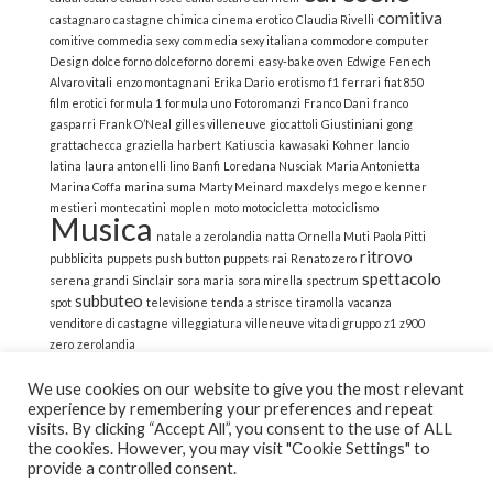
comitiva
castagnaro
castagne
chimica
cinema erotico
Claudia Rivelli
comitive
commedia sexy
commedia sexy italiana
commodore
computer
Design
dolce forno
dolceforno
doremi
easy-bake oven
Edwige Fenech
Alvaro vitali
enzo montagnani
Erika Dario
erotismo
f1
ferrari
fiat 850
film erotici
formula 1
formula uno
Fotoromanzi
Franco Dani
franco
gasparri
Frank O’Neal
gilles villeneuve
giocattoli
Giustiniani
gong
grattachecca
graziella
harbert
Katiuscia
kawasaki
Kohner
lancio
latina
laura antonelli
lino Banfi
Loredana Nusciak
Maria Antonietta
Marina Coffa
marina suma
Marty Meinard
max delys
mego e kenner
mestieri
montecatini
moplen
moto
motocicletta
motociclismo
Musica
natale a zerolandia
natta
Ornella Muti
Paola Pitti
ritrovo
pubblicita
puppets
push button puppets
rai
Renato zero
spettacolo
serena grandi
Sinclair
sora maria
sora mirella
spectrum
subbuteo
spot
televisione
tenda a strisce
tiramolla
vacanza
venditore di castagne
villeggiatura
villeneuve
vita di gruppo
z1
z900
zero
zerolandia
We use cookies on our website to give you the most relevant
experience by remembering your preferences and repeat
visits. By clicking “Accept All”, you consent to the use of ALL
the cookies. However, you may visit "Cookie Settings" to
© 2022 La Strana Nostalgia | All Rights Reserved | Powered
provide a controlled consent.
by Altemica