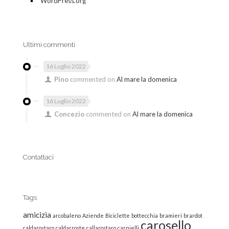
WordPress.org
Ultimi commenti
16 Luglio 2022
Pino
commented on
Al mare la domenica
16 Luglio 2022
Concezio
commented on
Al mare la domenica
Contattaci
Tags
amicizia
arcobaleno
Aziende
Biciclette
bottecchia
bramieri
brardot
carosello
caldarostaro
caldarroste
callarostaro
carnielli