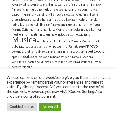
Alvaro vitali
enzo montagnani
Erika Dario
erotismo
f1
ferrari
fiat 850
film erotici
formula 1
formula uno
Fotoromanzi
Franco Dani
franco
gasparri
Frank O’Neal
gilles villeneuve
giocattoli
Giustiniani
gong
grattachecca
graziella
harbert
Katiuscia
kawasaki
Kohner
lancio
latina
laura antonelli
lino Banfi
Loredana Nusciak
Maria Antonietta
Marina Coffa
marina suma
Marty Meinard
max delys
mego e kenner
mestieri
montecatini
moplen
moto
motocicletta
motociclismo
Musica
natale a zerolandia
natta
Ornella Muti
Paola Pitti
ritrovo
pubblicita
puppets
push button puppets
rai
Renato zero
spettacolo
serena grandi
Sinclair
sora maria
sora mirella
spectrum
subbuteo
spot
televisione
tenda a strisce
tiramolla
vacanza
venditore di castagne
villeggiatura
villeneuve
vita di gruppo
z1
z900
zero
zerolandia
We use cookies on our website to give you the most relevant
experience by remembering your preferences and repeat
visits. By clicking “Accept All”, you consent to the use of ALL
the cookies. However, you may visit "Cookie Settings" to
© 2022 La Strana Nostalgia | All Rights Reserved | Powered
provide a controlled consent.
by Altemica
Cookie Settings
Accept All