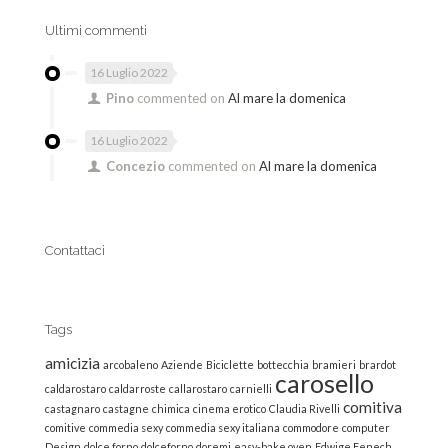
Ultimi commenti
16 Luglio 2022
Pino
commented on
Al mare la domenica
16 Luglio 2022
Concezio
commented on
Al mare la domenica
Contattaci
Tags
amicizia
arcobaleno
Aziende
Biciclette
bottecchia
bramieri
brardot
carosello
caldarostaro
caldarroste
callarostaro
carnielli
comitiva
castagnaro
castagne
chimica
cinema erotico
Claudia Rivelli
comitive
commedia sexy
commedia sexy italiana
commodore
computer
Design
dolce forno
dolceforno
doremi
easy-bake oven
Edwige Fenech