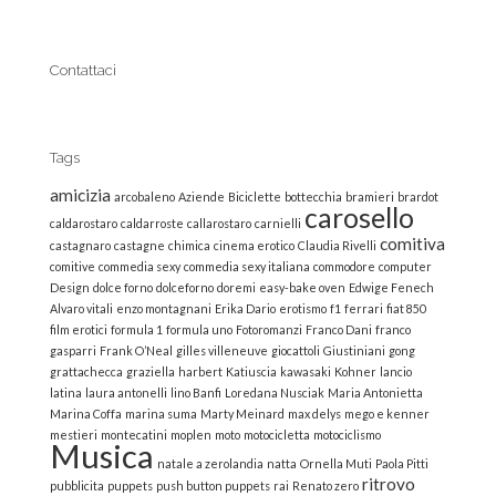
Contattaci
Tags
amicizia
arcobaleno
Aziende
Biciclette
bottecchia
bramieri
brardot
carosello
caldarostaro
caldarroste
callarostaro
carnielli
comitiva
castagnaro
castagne
chimica
cinema erotico
Claudia Rivelli
comitive
commedia sexy
commedia sexy italiana
commodore
computer
Design
dolce forno
dolceforno
doremi
easy-bake oven
Edwige Fenech
Alvaro vitali
enzo montagnani
Erika Dario
erotismo
f1
ferrari
fiat 850
film erotici
formula 1
formula uno
Fotoromanzi
Franco Dani
franco
gasparri
Frank O’Neal
gilles villeneuve
giocattoli
Giustiniani
gong
grattachecca
graziella
harbert
Katiuscia
kawasaki
Kohner
lancio
latina
laura antonelli
lino Banfi
Loredana Nusciak
Maria Antonietta
Marina Coffa
marina suma
Marty Meinard
max delys
mego e kenner
mestieri
montecatini
moplen
moto
motocicletta
motociclismo
Musica
natale a zerolandia
natta
Ornella Muti
Paola Pitti
ritrovo
pubblicita
puppets
push button puppets
rai
Renato zero