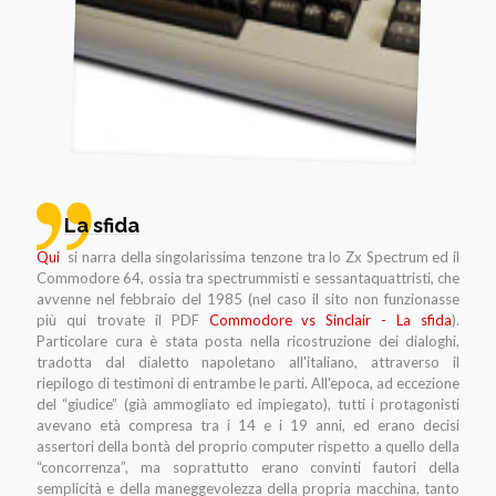
La sfida
Qui
si narra della singolarissima tenzone tra lo Zx Spectrum ed il
Commodore 64, ossia tra spectrummisti e sessantaquattristi, che
avvenne nel febbraio del 1985 (nel caso il sito non funzionasse
più qui trovate il PDF
Commodore vs Sinclair - La sfida
).
Particolare cura è stata posta nella ricostruzione dei dialoghi,
tradotta dal dialetto napoletano all'italiano, attraverso il
riepilogo di testimoni di entrambe le parti. All'epoca, ad eccezione
del “giudice” (già ammogliato ed impiegato), tutti i protagonisti
avevano età compresa tra i 14 e i 19 anni, ed erano decisi
assertori della bontà del proprio computer rispetto a quello della
“concorrenza”, ma soprattutto erano convinti fautori della
semplicità e della maneggevolezza della propria macchina, tanto