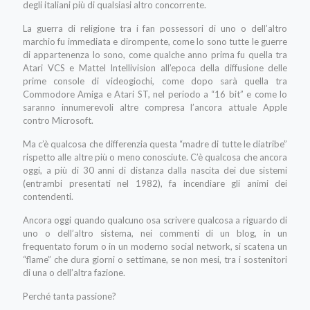
degli italiani più di qualsiasi altro concorrente.
La guerra di religione tra i fan possessori di uno o dell’altro
marchio fu immediata e dirompente, come lo sono tutte le guerre
di appartenenza lo sono, come qualche anno prima fu quella tra
Atari VCS e Mattel Intellivision all’epoca della diffusione delle
prime console di videogiochi, come dopo sarà quella tra
Commodore Amiga e Atari ST, nel periodo a “16 bit” e come lo
saranno innumerevoli altre compresa l’ancora attuale Apple
contro Microsoft.
Ma c’è qualcosa che differenzia questa “madre di tutte le diatribe”
rispetto alle altre più o meno conosciute. C’è qualcosa che ancora
oggi, a più di 30 anni di distanza dalla nascita dei due sistemi
(entrambi presentati nel 1982), fa incendiare gli animi dei
contendenti.
Ancora oggi quando qualcuno osa scrivere qualcosa a riguardo di
uno o dell’altro sistema, nei commenti di un blog, in un
frequentato forum o in un moderno social network, si scatena un
“flame” che dura giorni o settimane, se non mesi, tra i sostenitori
di una o dell’altra fazione.
Perché tanta passione?