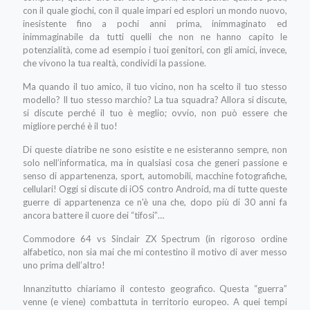
con il quale giochi, con il quale impari ed esplori un mondo nuovo,
inesistente fino a pochi anni prima, inimmaginato ed
inimmaginabile da tutti quelli che non ne hanno capito le
potenzialità, come ad esempio i tuoi genitori, con gli amici, invece,
che vivono la tua realtà, condividi la passione.
Ma quando il tuo amico, il tuo vicino, non ha scelto il tuo stesso
modello? Il tuo stesso marchio? La tua squadra? Allora si discute,
si discute perché il tuo è meglio; ovvio, non può essere che
migliore perché è il tuo!
Di queste diatribe ne sono esistite e ne esisteranno sempre, non
solo nell’informatica, ma in qualsiasi cosa che generi passione e
senso di appartenenza, sport, automobili, macchine fotografiche,
cellulari! Oggi si discute di iOS contro Android, ma di tutte queste
guerre di appartenenza ce n'è una che, dopo più di 30 anni fa
ancora battere il cuore dei “tifosi”…
Commodore 64 vs Sinclair ZX Spectrum (in rigoroso ordine
alfabetico, non sia mai che mi contestino il motivo di aver messo
uno prima dell’altro!
Innanzitutto chiariamo il contesto geografico. Questa “guerra”
venne (e viene) combattuta in territorio europeo. A quei tempi