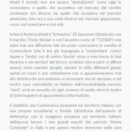
infatti il mondo non era ancora “globalizzato” come oggi lo
conosciamo e quello che succedeva nel mercato del vecchio
continente era diverso da quello che accadeva nel mercato
americano (che era a sua volta diverso dal mercato giapponese,
russo, sud americano e così via).
In Nord America infatti il “britannico” ZX Spectrum (distribuito con
il marchio Timex-Sinclair e con l’anonimo nome di “TS2068”) non
ebbe mai una diffusione tale da poter contrastare le vendite di
Commodore (che lì era già impegnata a “combattere” contro
Apple e Tandy), ma di contro Sinclair vinse a man bassa in Sud
America e nei territori del blocco sovietico (dove però si diffuse
spesso sotto mentite spoglie, clonato in mille differenti guise),
quindi un russo o uno statunitense non si appassioneranno mai
alla diatriba che ora andremo a raccontare, ma un europeo, e nel
nostro caso soprattutto un italiano dall’insospettabile passato
“nerd”, avrà un sussulto ad ogni accenno di quella che è la madre
di tutte le guerre di appartenenza informatiche.
è indubbio che Commodore (presente sul territorio italiano con
una propria sussidiaria) e Sinclair (distribuita dall’azienda di
elettronica con la maggiore presenza sul territorio italiano
dell’epoca) furono i due grandi marchi del periodo “Home
Computer” in Italia e per questo motivo entrarono nelle case