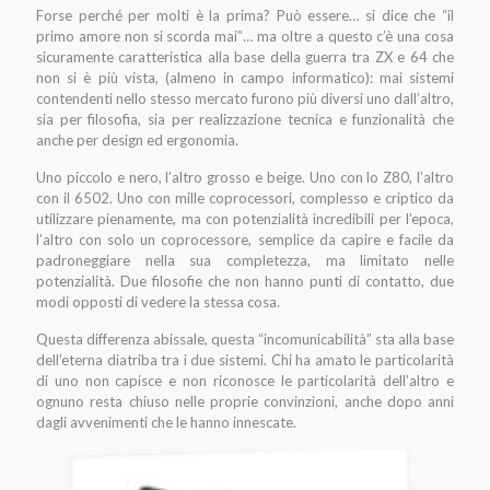
Forse perché per molti è la prima? Può essere… si dice che “il
primo amore non si scorda mai”… ma oltre a questo c’è una cosa
sicuramente caratteristica alla base della guerra tra ZX e 64 che
non si è più vista, (almeno in campo informatico): mai sistemi
contendenti nello stesso mercato furono più diversi uno dall’altro,
sia per filosofia, sia per realizzazione tecnica e funzionalità che
anche per design ed ergonomia.
Uno piccolo e nero, l’altro grosso e beige. Uno con lo Z80, l’altro
con il 6502. Uno con mille coprocessori, complesso e criptico da
utilizzare pienamente, ma con potenzialità incredibili per l’epoca,
l’altro con solo un coprocessore, semplice da capire e facile da
padroneggiare nella sua completezza, ma limitato nelle
potenzialità. Due filosofie che non hanno punti di contatto, due
modi opposti di vedere la stessa cosa.
Questa differenza abissale, questa “incomunicabilità” sta alla base
dell’eterna diatriba tra i due sistemi. Chi ha amato le particolarità
di uno non capisce e non riconosce le particolarità dell’altro e
ognuno resta chiuso nelle proprie convinzioni, anche dopo anni
dagli avvenimenti che le hanno innescate.