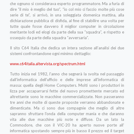
che ognuno si considerava esperto programmatore. Ma a furia di
dire “il mio è meglio del tuo”, “io col mio ci faccio molte più cose
serie di te”, si arrivò, in una soleggiata domenica mattina, alla
dichiarazione pubblica di disfida, al fine di stabilire una volta per
tutte quale fosse davvero il miglior computer in circolazione
meritante lodi ed elogi da parte della sua “squadra”, e rispetto e
ossequio da parte della squadra “avversaria”.
Il sito C64 Italia che dedica un intera sezione all’analisi dei due
sistemi confrontandone ogni minimo dettaglio:
www.c64italia.altervista.org/spectrum.html
Tutto inizia nel 1982, l'anno che segnerà la svolta nel passaggio
dall'informatica dell'ufficio e delle imprese all'informatica di
massa: quella degli Home Computers. Molti sono i produttori in
lizza per accaparrarsi fette del nuovo promettente mercato ed
altrettante sono le macchine commercializzate. Non passeranno
tre anni che molte di queste proposte verranno abbandonate e
dimenticate. Ma ci sono due compagnie che meglio di altre
sapranno sfruttare l'onda della computer mania e che daranno
vita alle due macchine più note e diffuse. Da un lato la
Commodore, che con il VIC-20 ha aperto nuove porte all'
informatica spostando sempre più in basso il prezzo ed il target