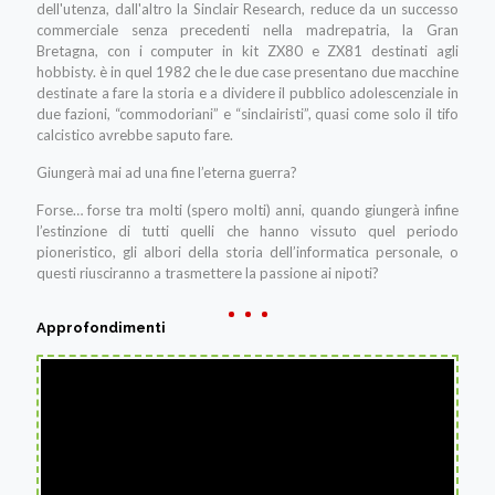
dell'utenza, dall'altro la Sinclair Research, reduce da un successo
commerciale senza precedenti nella madrepatria, la Gran
Bretagna, con i computer in kit ZX80 e ZX81 destinati agli
hobbisty. è in quel 1982 che le due case presentano due macchine
destinate a fare la storia e a dividere il pubblico adolescenziale in
due fazioni, “commodoriani” e “sinclairisti”, quasi come solo il tifo
calcistico avrebbe saputo fare.
Giungerà mai ad una fine l’eterna guerra?
Forse… forse tra molti (spero molti) anni, quando giungerà infine
l’estinzione di tutti quelli che hanno vissuto quel periodo
pioneristico, gli albori della storia dell’informatica personale, o
questi riusciranno a trasmettere la passione ai nipoti?
Approfondimenti