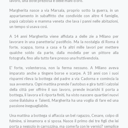
lavoro, una dote preziosa e delle mani d'oro.
Margherita nasce a via Marsala, proprio sotto la guerra, in un
appartamento in subaffitto che condivide con altre 4 famiglie,
papà calzolaio e mamma veneta che lava i panni nelle abitazioni,
un tempo si usava così.
A 14 anni Margherita viene affidata a delle zie a Milano per
lavorare in una panetteria/ pastificio. Ma la nostalgia di Roma è
forte, scappa, torna a casa e fa altri mille lavori per mettere
qualche soldo da parte, dalla modella per un pittore alla
fotografa, fino alla tutto fare presso una fruttivendola.
E' forte, volenterosa, non la ferma nessuno. A Milano aveva
imparato anche a tingere borse e scarpe. A 18 anni con i suoi
risparmi rileva la bottega del padre a via Cadorna e comincia la
sua avventura. Ogni mattina prende l'autobus e gira tutti i calzolai
della città per offrire il suo lavoro, prende incarichi li porta a
bottega, li lavora e li riporta finiti, ha visto nascere quartieri nuovi
come Balduina e Talenti, Margherita ha una voglia di fare ed una
passione ineguagliabile.
Una mattina a bottega si affaccia un bel ragazzo, Cesare, colpo di
fulmine, si innamora e si sposa. Nasce il primo dei tre figli che lei
porta a negozio in carrozzina. ma come fa con le vernici? semplice