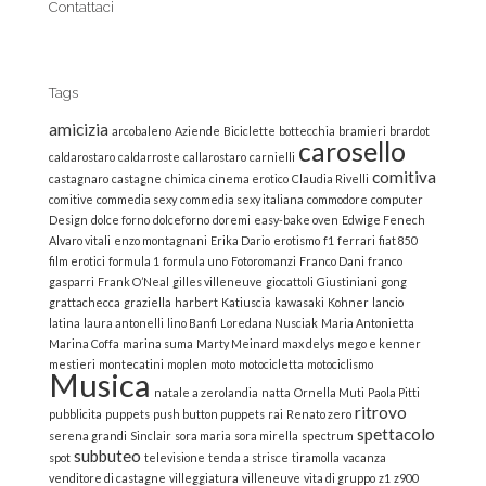
Contattaci
Tags
amicizia
arcobaleno
Aziende
Biciclette
bottecchia
bramieri
brardot
carosello
caldarostaro
caldarroste
callarostaro
carnielli
comitiva
castagnaro
castagne
chimica
cinema erotico
Claudia Rivelli
comitive
commedia sexy
commedia sexy italiana
commodore
computer
Design
dolce forno
dolceforno
doremi
easy-bake oven
Edwige Fenech
Alvaro vitali
enzo montagnani
Erika Dario
erotismo
f1
ferrari
fiat 850
film erotici
formula 1
formula uno
Fotoromanzi
Franco Dani
franco
gasparri
Frank O’Neal
gilles villeneuve
giocattoli
Giustiniani
gong
grattachecca
graziella
harbert
Katiuscia
kawasaki
Kohner
lancio
latina
laura antonelli
lino Banfi
Loredana Nusciak
Maria Antonietta
Marina Coffa
marina suma
Marty Meinard
max delys
mego e kenner
mestieri
montecatini
moplen
moto
motocicletta
motociclismo
Musica
natale a zerolandia
natta
Ornella Muti
Paola Pitti
ritrovo
pubblicita
puppets
push button puppets
rai
Renato zero
spettacolo
serena grandi
Sinclair
sora maria
sora mirella
spectrum
subbuteo
spot
televisione
tenda a strisce
tiramolla
vacanza
venditore di castagne
villeggiatura
villeneuve
vita di gruppo
z1
z900