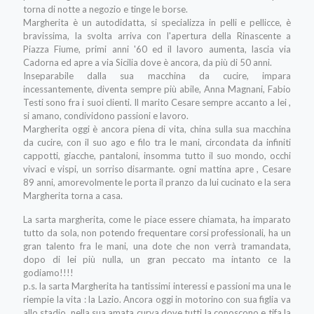
torna di notte a negozio e tinge le borse.
Margherita è un autodidatta, si specializza in pelli e pellicce, è
bravissima, la svolta arriva con l'apertura della Rinascente a
Piazza Fiume, primi anni '60 ed il lavoro aumenta, lascia via
Cadorna ed apre a via Sicilia dove è ancora, da più di 50 anni.
Inseparabile dalla sua macchina da cucire, impara
incessantemente, diventa sempre più abile, Anna Magnani, Fabio
Testi sono fra i suoi clienti. Il marito Cesare sempre accanto a lei ,
si amano, condividono passioni e lavoro.
Margherita oggi è ancora piena di vita, china sulla sua macchina
da cucire, con il suo ago e filo tra le mani, circondata da infiniti
cappotti, giacche, pantaloni, insomma tutto il suo mondo, occhi
vivaci e vispi, un sorriso disarmante. ogni mattina apre , Cesare
89 anni, amorevolmente le porta il pranzo da lui cucinato e la sera
Margherita torna a casa.
La sarta margherita, come le piace essere chiamata, ha imparato
tutto da sola, non potendo frequentare corsi professionali, ha un
gran talento fra le mani, una dote che non verrà tramandata,
dopo di lei più nulla, un gran peccato ma intanto ce la
godiamo!!!!
p.s. la sarta Margherita ha tantissimi interessi e passioni ma una le
riempie la vita : la Lazio. Ancora oggi in motorino con sua figlia va
allo stadio, nella sua amata curva dove tutti la conoscono e tifa la