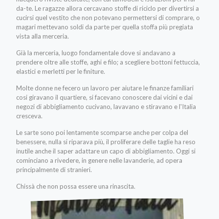
da-te. Le ragazze allora cercavano stoffe di riciclo per divertirsi a
cucirsi quel vestito che non potevano permettersi di comprare, o
magari mettevano soldi da parte per quella stoffa più pregiata
vista alla merceria.
Già la merceria, luogo fondamentale dove si andavano a
prendere oltre alle stoffe, aghi e filo; a scegliere bottoni fettuccia,
elastici e merletti per le finiture.
Molte donne ne fecero un lavoro per aiutare le finanze familiari
cosi giravano il quartiere, si facevano conoscere dai vicini e dai
negozi di abbigliamento cucivano, lavavano e stiravano e l'Italia
cresceva.
Le sarte sono poi lentamente scomparse anche per colpa del
benessere, nulla si riparava più, il proliferare delle taglie ha reso
inutile anche il saper adattare un capo di abbigliamento. Oggi si
cominciano a rivedere, in genere nelle lavanderie, ad opera
principalmente di stranieri.
Chissà che non possa essere una rinascita.