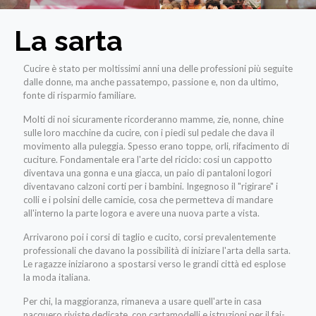
La sarta
Cucire è stato per moltissimi anni una delle professioni più seguite
dalle donne, ma anche passatempo, passione e, non da ultimo,
fonte di risparmio familiare.
Molti di noi sicuramente ricorderanno mamme, zie, nonne, chine
sulle loro macchine da cucire, con i piedi sul pedale che dava il
movimento alla puleggia.
Spesso erano toppe, orli, rifacimento di
cuciture. Fondamentale era l'arte del riciclo: cosi un cappotto
diventava una gonna e una giacca, un paio di pantaloni logori
diventavano calzoni corti per i bambini. Ingegnoso il "rigirare" i
colli e i polsini delle camicie, cosa che permetteva di mandare
all'interno la parte logora e avere una nuova parte a vista.
Arrivarono poi i corsi di taglio e cucito, corsi prevalentemente
professionali che davano la possibilità di iniziare l'arta della sarta.
Le ragazze iniziarono a spostarsi verso le grandi città ed esplose
la moda italiana.
Per chi, la maggioranza, rimaneva a usare quell'arte in casa
nacquero riviste dedicate, con cartamodelli e istruzioni per il fai-